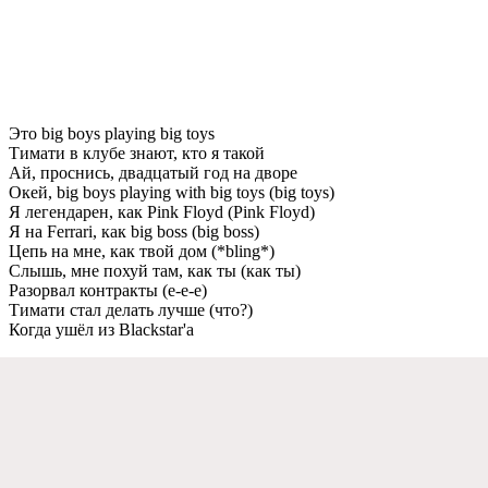
Это big boys playing big toys
Тимати в клубе знают, кто я такой
Ай, проснись, двадцатый год на дворе
Окей, big boys playing with big toys (big toys)
Я легендарен, как Pink Floyd (Pink Floyd)
Я на Ferrari, как big boss (big boss)
Цепь на мне, как твой дом (*bling*)
Слышь, мне похуй там, как ты (как ты)
Разорвал контракты (е-е-е)
Тимати стал делать лучше (что?)
Когда ушёл из Blackstar'а