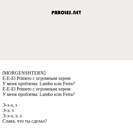
[MORGENSHTERN]
E-E-El Primero с огромным хером
У меня проблема: Lambo или Ferra?
E-E-El Primero с огромным хером
У меня проблема: Lambo или Ferra?
Э-э-э, э
Э-э, э
Э-э-э, э, э
Слава, что ты сделал?