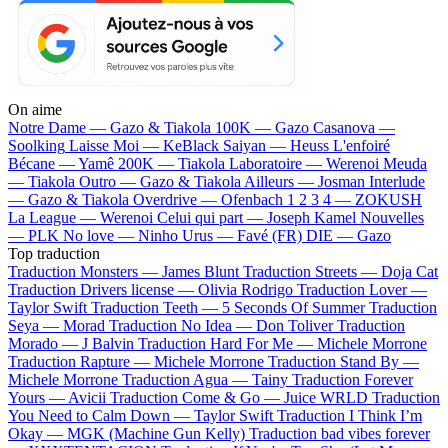
On aime
Notre Dame —
Gazo & Tiakola
100K —
Gazo
Casanova —
Soolking
Laisse Moi —
KeBlack
Saiyan —
Heuss L'enfoiré
Bécane —
Yamê
200K —
Tiakola
Laboratoire —
Werenoi
Meuda
—
Tiakola
Outro —
Gazo & Tiakola
Ailleurs —
Josman
Interlude
—
Gazo & Tiakola
Overdrive —
Ofenbach
1 2 3 4 —
ZOKUSH
La League —
Werenoi
Celui qui part —
Joseph Kamel
Nouvelles
—
PLK
No love —
Ninho
Urus —
Favé (FR)
DIE —
Gazo
Top traduction
Traduction Monsters —
James Blunt
Traduction Streets —
Doja Cat
Traduction Drivers license —
Olivia Rodrigo
Traduction Lover —
Taylor Swift
Traduction Teeth —
5 Seconds Of Summer
Traduction
Seya —
Morad
Traduction No Idea —
Don Toliver
Traduction
Morado —
J Balvin
Traduction Hard For Me —
Michele Morrone
Traduction Rapture —
Michele Morrone
Traduction Stand By —
Michele Morrone
Traduction Agua —
Tainy
Traduction Forever
Yours —
Avicii
Traduction Come & Go —
Juice WRLD
Traduction
You Need to Calm Down —
Taylor Swift
Traduction I Think I’m
Okay —
MGK (Machine Gun Kelly)
Traduction bad vibes forever