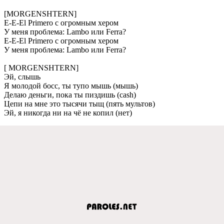
[MORGENSHTERN]
E-E-El Primero с огромным хером
У меня проблема: Lambo или Ferra?
E-E-El Primero с огромным хером
У меня проблема: Lambo или Ferra?
[ MORGENSHTERN]
Эй, слышь
Я молодой босс, ты тупо мышь (мышь)
Делаю деньги, пока ты пиздишь (cash)
Цепи на мне это тысячи тыщ (пять мультов)
Эй, я никогда ни на чё не копил (нет)