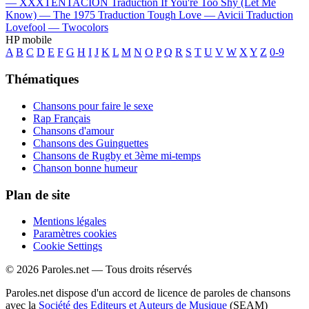
—
XXXTENTACION
Traduction If You're Too Shy (Let Me
Know) —
The 1975
Traduction Tough Love —
Avicii
Traduction
Lovefool —
Twocolors
HP mobile
A
B
C
D
E
F
G
H
I
J
K
L
M
N
O
P
Q
R
S
T
U
V
W
X
Y
Z
0-9
Thématiques
Chansons pour faire le sexe
Rap Français
Chansons d'amour
Chansons des Guinguettes
Chansons de Rugby et 3ème mi-temps
Chanson bonne humeur
Plan de site
Mentions légales
Paramètres cookies
Cookie Settings
© 2026 Paroles.net — Tous droits réservés
Paroles.net dispose d'un accord de licence de paroles de chansons
avec la
Société des Editeurs et Auteurs de Musique
(SEAM)