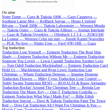
On aime
Notre Dame —
Gazo & Tiakola
100K —
Gazo
Casanova —
Soolking
Laisse Moi —
KeBlack
Saiyan —
Heuss L'enfoiré
Bécane —
Yamê
200K —
Tiakola
Laboratoire —
Werenoi
Meuda
—
Tiakola
Outro —
Gazo & Tiakola
Ailleurs —
Josman
Interlude
—
Gazo & Tiakola
Overdrive —
Ofenbach
1 2 3 4 —
ZOKUSH
La League —
Werenoi
Celui qui part —
Joseph Kamel
Nouvelles
—
PLK
No love —
Ninho
Urus —
Favé (FR)
DIE —
Gazo
Top traduction
Traduction Lose Yourself —
Eminem
Traduction The Real Slim
Shady —
Eminem
Traduction Without Me —
Eminem
Traduction
Someone You Loved —
Lewis Capaldi
Traduction Another Love
—
Tom Odell
Traduction Mockingbird —
Eminem
Traduction Can't
Hold Us —
Macklemore and Ryan Lewis
Traduction Last
Christmas —
Wham
Traduction Demons —
Imagine Dragons
Traduction Flowers —
Miley Cyrus
Traduction Lose Control —
Teddy Swims
Traduction BESO —
ROSALÍA & Rauw Alejandro
Traduction Rockin' Around The Christmas Tree —
Brenda Lee
Traduction The Magic Key —
One-T
Traduction Godzilla —
Eminem
Traduction What Was I Made For? —
Billie Eilish
Traduction Special —
Dave & Tiakola
Traduction Paint The Town
Red —
Doja Cat
Traduction All I Want For Christmas Is You —
Mariah Carey
Traduction Emorio —
Mariah Carey