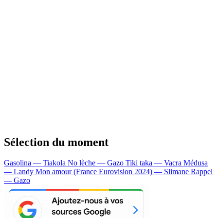
Sélection du moment
Gasolina — Tiakola
No lèche — Gazo
Tiki taka — Vacra
Médusa
— Landy
Mon amour (France Eurovision 2024) — Slimane
Rappel
— Gazo