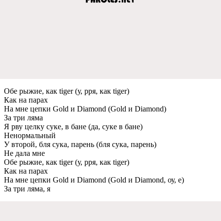
Обе рыжие, как tiger (у, рря, как tiger)
Как на парах
На мне цепки Gold и Diamond (Gold и Diamond)
За три ляма
Я рву целку суке, в бане (да, суке в бане)
Ненормальный
У второй, бля сука, парень (бля сука, парень)
Не дала мне
Обе рыжие, как tiger (у, рря, как tiger)
Как на парах
На мне цепки Gold и Diamond (Gold и Diamond, оу, е)
За три ляма, я