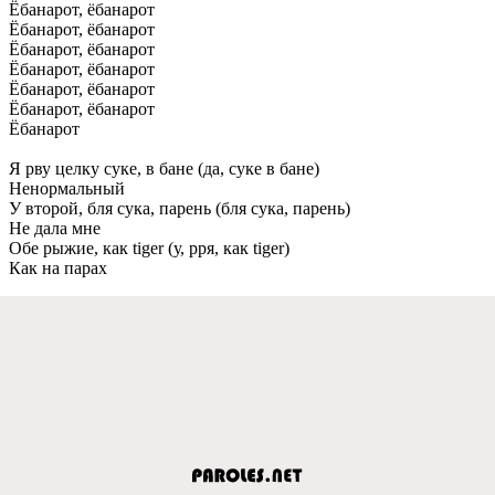
Ёбанарот, ёбанарот
Ёбанарот, ёбанарот
Ёбанарот, ёбанарот
Ёбанарот, ёбанарот
Ёбанарот, ёбанарот
Ёбанарот, ёбанарот
Ёбанарот
Я рву целку суке, в бане (да, суке в бане)
Ненормальный
У второй, бля сука, парень (бля сука, парень)
Не дала мне
Обе рыжие, как tiger (у, рря, как tiger)
Как на парах