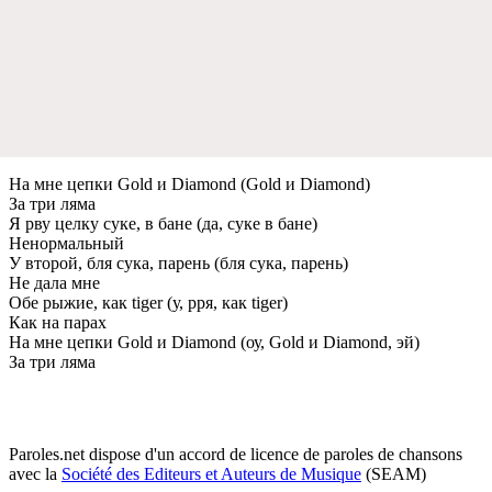
На мне цепки Gold и Diamond (Gold и Diamond)
За три ляма
Я рву целку суке, в бане (да, суке в бане)
Ненормальный
У второй, бля сука, парень (бля сука, парень)
Не дала мне
Обе рыжие, как tiger (у, рря, как tiger)
Как на парах
На мне цепки Gold и Diamond (оу, Gold и Diamond, эй)
За три ляма
Paroles.net dispose d'un accord de licence de paroles de chansons
avec la
Société des Editeurs et Auteurs de Musique
(SEAM)