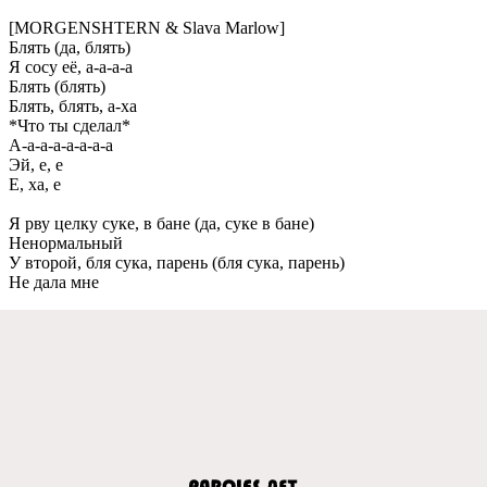
[MORGENSHTERN & Slava Marlow]
Блять (да, блять)
Я сосу её, а-а-а-а
Блять (блять)
Блять, блять, а-ха
*Что ты сделал*
А-а-а-а-а-а-а-а
Эй, е, е
Е, ха, е
Я рву целку суке, в бане (да, суке в бане)
Ненормальный
У второй, бля сука, парень (бля сука, парень)
Не дала мне