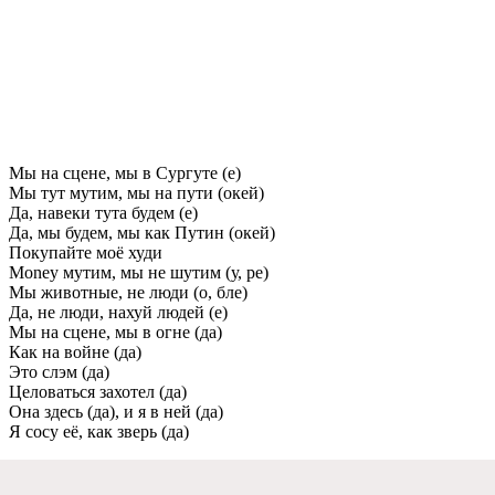
Мы на сцене, мы в Сургуте (е)
Мы тут мутим, мы на пути (окей)
Да, навеки тута будем (е)
Да, мы будем, мы как Путин (окей)
Покупайте моё худи
Money мутим, мы не шутим (у, ре)
Мы животные, не люди (о, бле)
Да, не люди, нахуй людей (е)
Мы на сцене, мы в огне (да)
Как на войне (да)
Это слэм (да)
Целоваться захотел (да)
Она здесь (да), и я в ней (да)
Я сосу её, как зверь (да)