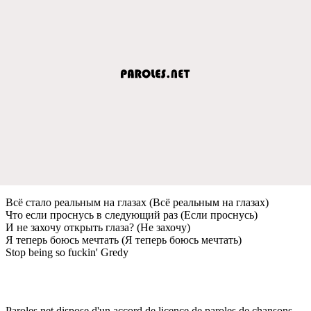
Всё стало реальным на глазах (Всё реальным на глазах)
Что если проснусь в следующий раз (Если проснусь)
И не захочу открыть глаза? (Не захочу)
Я теперь боюсь мечтать (Я теперь боюсь мечтать)
Stop being so fuckin' Gredy
Paroles.net dispose d'un accord de licence de paroles de chansons