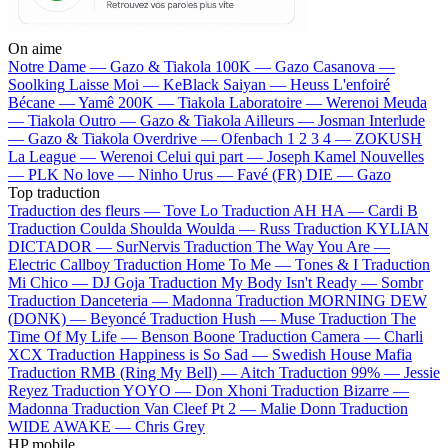
On aime
Notre Dame —
Gazo & Tiakola
100K —
Gazo
Casanova —
Soolking
Laisse Moi —
KeBlack
Saiyan —
Heuss L'enfoiré
Bécane —
Yamê
200K —
Tiakola
Laboratoire —
Werenoi
Meuda
—
Tiakola
Outro —
Gazo & Tiakola
Ailleurs —
Josman
Interlude
—
Gazo & Tiakola
Overdrive —
Ofenbach
1 2 3 4 —
ZOKUSH
La League —
Werenoi
Celui qui part —
Joseph Kamel
Nouvelles
—
PLK
No love —
Ninho
Urus —
Favé (FR)
DIE —
Gazo
Top traduction
Traduction des fleurs —
Tove Lo
Traduction AH HA —
Cardi B
Traduction Coulda Shoulda Woulda —
Russ
Traduction KYLIAN
DICTADOR —
SurNervis
Traduction The Way You Are —
Electric Callboy
Traduction Home To Me —
Tones & I
Traduction
Mi Chico —
DJ Goja
Traduction My Body Isn't Ready —
Sombr
Traduction Danceteria —
Madonna
Traduction MORNING DEW
(DONK) —
Beyoncé
Traduction Hush —
Muse
Traduction The
Time Of My Life —
Benson Boone
Traduction Camera —
Charli
XCX
Traduction Happiness is So Sad —
Swedish House Mafia
Traduction RMB (Ring My Bell) —
Aitch
Traduction 99% —
Jessie
Reyez
Traduction YOYO —
Don Xhoni
Traduction Bizarre —
Madonna
Traduction Van Cleef Pt 2 —
Malie Donn
Traduction
WIDE AWAKE —
Chris Grey
HP mobile