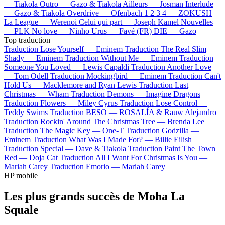
—
Tiakola
Outro —
Gazo & Tiakola
Ailleurs —
Josman
Interlude
—
Gazo & Tiakola
Overdrive —
Ofenbach
1 2 3 4 —
ZOKUSH
La League —
Werenoi
Celui qui part —
Joseph Kamel
Nouvelles
—
PLK
No love —
Ninho
Urus —
Favé (FR)
DIE —
Gazo
Top traduction
Traduction Lose Yourself —
Eminem
Traduction The Real Slim
Shady —
Eminem
Traduction Without Me —
Eminem
Traduction
Someone You Loved —
Lewis Capaldi
Traduction Another Love
—
Tom Odell
Traduction Mockingbird —
Eminem
Traduction Can't
Hold Us —
Macklemore and Ryan Lewis
Traduction Last
Christmas —
Wham
Traduction Demons —
Imagine Dragons
Traduction Flowers —
Miley Cyrus
Traduction Lose Control —
Teddy Swims
Traduction BESO —
ROSALÍA & Rauw Alejandro
Traduction Rockin' Around The Christmas Tree —
Brenda Lee
Traduction The Magic Key —
One-T
Traduction Godzilla —
Eminem
Traduction What Was I Made For? —
Billie Eilish
Traduction Special —
Dave & Tiakola
Traduction Paint The Town
Red —
Doja Cat
Traduction All I Want For Christmas Is You —
Mariah Carey
Traduction Emorio —
Mariah Carey
HP mobile
Les plus grands succès de Moha La
Squale