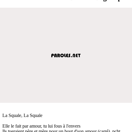
La Squale, La Squale
Elle le fait par amour, tu lui fous à l'envers
Ils tueraient père et mère pour un bout d'son amour (carré), pcht,