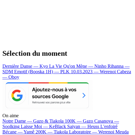
Sélection du moment
Dernière Danse — Kyo
La Vie Qu'on Mène — Ninho
Rihanna —
SDM
Emotif (Booska 1H) — PLK
10.03.2023 — Werenoi
Cabeza
— Oboy
On aime
Notre Dame —
Gazo & Tiakola
100K —
Gazo
Casanova —
Soolking
Laisse Moi —
KeBlack
Saiyan —
Heuss L'enfoiré
Bécane —
Yamê
200K —
Tiakola
Laboratoire —
Werenoi
Meuda