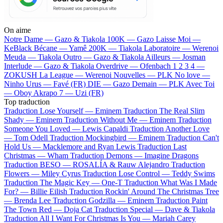
On aime
Notre Dame —
Gazo & Tiakola
100K —
Gazo
Laisse Moi —
KeBlack
Bécane —
Yamê
200K —
Tiakola
Laboratoire —
Werenoi
Meuda —
Tiakola
Outro —
Gazo & Tiakola
Ailleurs —
Josman
Interlude —
Gazo & Tiakola
Overdrive —
Ofenbach
1 2 3 4 —
ZOKUSH
La League —
Werenoi
Nouvelles —
PLK
No love —
Ninho
Urus —
Favé (FR)
DIE —
Gazo
Demain —
PLK
Avec Toi
—
Oboy
Akrapo 7 —
Uzi (FR)
Top traduction
Traduction Lose Yourself —
Eminem
Traduction The Real Slim
Shady —
Eminem
Traduction Without Me —
Eminem
Traduction
Someone You Loved —
Lewis Capaldi
Traduction Another Love
—
Tom Odell
Traduction Mockingbird —
Eminem
Traduction Can't
Hold Us —
Macklemore and Ryan Lewis
Traduction Last
Christmas —
Wham
Traduction Demons —
Imagine Dragons
Traduction BESO —
ROSALÍA & Rauw Alejandro
Traduction
Flowers —
Miley Cyrus
Traduction Lose Control —
Teddy Swims
Traduction The Magic Key —
One-T
Traduction What Was I Made
For? —
Billie Eilish
Traduction Rockin' Around The Christmas Tree
—
Brenda Lee
Traduction Godzilla —
Eminem
Traduction Paint
The Town Red —
Doja Cat
Traduction Special —
Dave & Tiakola
Traduction All I Want For Christmas Is You —
Mariah Carey