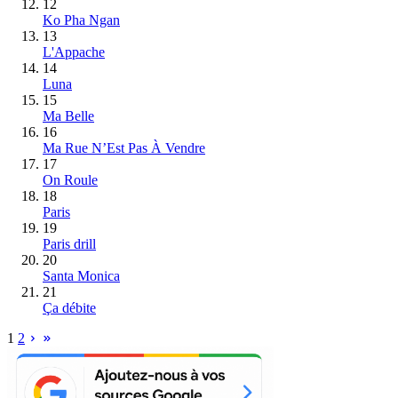
12
Ko Pha Ngan
13
L'Appache
14
Luna
15
Ma Belle
16
Ma Rue N’Est Pas À Vendre
17
On Roule
18
Paris
19
Paris drill
20
Santa Monica
21
Ça débite
1
2