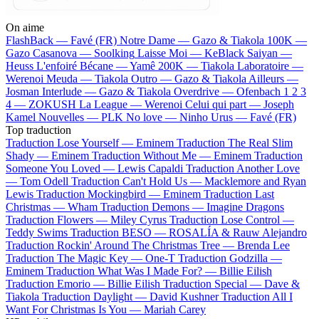
On aime
FlashBack —
Favé (FR)
Notre Dame —
Gazo & Tiakola
100K —
Gazo
Casanova —
Soolking
Laisse Moi —
KeBlack
Saiyan —
Heuss L'enfoiré
Bécane —
Yamê
200K —
Tiakola
Laboratoire —
Werenoi
Meuda —
Tiakola
Outro —
Gazo & Tiakola
Ailleurs —
Josman
Interlude —
Gazo & Tiakola
Overdrive —
Ofenbach
1 2 3
4 —
ZOKUSH
La League —
Werenoi
Celui qui part —
Joseph
Kamel
Nouvelles —
PLK
No love —
Ninho
Urus —
Favé (FR)
Top traduction
Traduction Lose Yourself —
Eminem
Traduction The Real Slim
Shady —
Eminem
Traduction Without Me —
Eminem
Traduction
Someone You Loved —
Lewis Capaldi
Traduction Another Love
—
Tom Odell
Traduction Can't Hold Us —
Macklemore and Ryan
Lewis
Traduction Mockingbird —
Eminem
Traduction Last
Christmas —
Wham
Traduction Demons —
Imagine Dragons
Traduction Flowers —
Miley Cyrus
Traduction Lose Control —
Teddy Swims
Traduction BESO —
ROSALÍA & Rauw Alejandro
Traduction Rockin' Around The Christmas Tree —
Brenda Lee
Traduction The Magic Key —
One-T
Traduction Godzilla —
Eminem
Traduction What Was I Made For? —
Billie Eilish
Traduction Emorio —
Billie Eilish
Traduction Special —
Dave &
Tiakola
Traduction Daylight —
David Kushner
Traduction All I
Want For Christmas Is You —
Mariah Carey