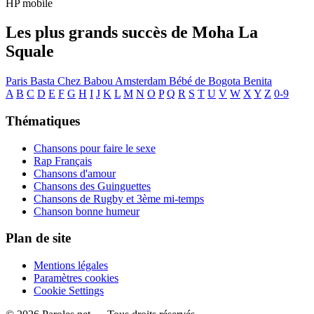
HP mobile
Les plus grands succès de Moha La
Squale
Paris
Basta
Chez Babou
Amsterdam
Bébé de Bogota
Benita
A
B
C
D
E
F
G
H
I
J
K
L
M
N
O
P
Q
R
S
T
U
V
W
X
Y
Z
0-9
Thématiques
Chansons pour faire le sexe
Rap Français
Chansons d'amour
Chansons des Guinguettes
Chansons de Rugby et 3ème mi-temps
Chanson bonne humeur
Plan de site
Mentions légales
Paramètres cookies
Cookie Settings