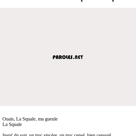
Ouais, La Squale, ma gueule
La Squale
Inspi' du soir, un truc sincère, un truc censé, bien censuré