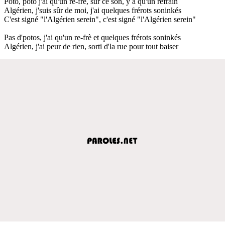
Poto, poto j'ai qu'un re-frè, sur ce son, y a qu'un refrain
Algérien, j'suis sûr de moi, j'ai quelques frérots soninkés
C'est signé "l'Algérien serein", c'est signé "l'Algérien serein"
Pas d'potos, j'ai qu'un re-frè et quelques frérots soninkés
Algérien, j'ai peur de rien, sorti d'la rue pour tout baiser