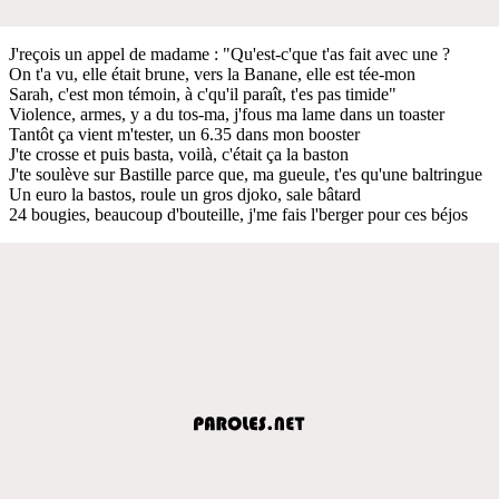
J'reçois un appel de madame : "Qu'est-c'que t'as fait avec une ?
On t'a vu, elle était brune, vers la Banane, elle est tée-mon
Sarah, c'est mon témoin, à c'qu'il paraît, t'es pas timide"
Violence, armes, y a du tos-ma, j'fous ma lame dans un toaster
Tantôt ça vient m'tester, un 6.35 dans mon booster
J'te crosse et puis basta, voilà, c'était ça la baston
J'te soulève sur Bastille parce que, ma gueule, t'es qu'une baltringue
Un euro la bastos, roule un gros djoko, sale bâtard
24 bougies, beaucoup d'bouteille, j'me fais l'berger pour ces béjos