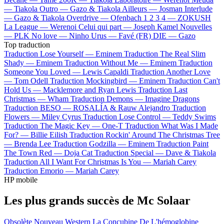
—
Tiakola
Outro —
Gazo & Tiakola
Ailleurs —
Josman
Interlude
—
Gazo & Tiakola
Overdrive —
Ofenbach
1 2 3 4 —
ZOKUSH
La League —
Werenoi
Celui qui part —
Joseph Kamel
Nouvelles
—
PLK
No love —
Ninho
Urus —
Favé (FR)
DIE —
Gazo
Top traduction
Traduction Lose Yourself —
Eminem
Traduction The Real Slim
Shady —
Eminem
Traduction Without Me —
Eminem
Traduction
Someone You Loved —
Lewis Capaldi
Traduction Another Love
—
Tom Odell
Traduction Mockingbird —
Eminem
Traduction Can't
Hold Us —
Macklemore and Ryan Lewis
Traduction Last
Christmas —
Wham
Traduction Demons —
Imagine Dragons
Traduction BESO —
ROSALÍA & Rauw Alejandro
Traduction
Flowers —
Miley Cyrus
Traduction Lose Control —
Teddy Swims
Traduction The Magic Key —
One-T
Traduction What Was I Made
For? —
Billie Eilish
Traduction Rockin' Around The Christmas Tree
—
Brenda Lee
Traduction Godzilla —
Eminem
Traduction Paint
The Town Red —
Doja Cat
Traduction Special —
Dave & Tiakola
Traduction All I Want For Christmas Is You —
Mariah Carey
Traduction Emorio —
Mariah Carey
HP mobile
Les plus grands succès de Mc Solaar
Obsolète
Nouveau Western
La Concubine De L'hémoglobine