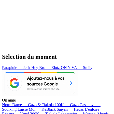
Sélection du moment
Parapluie — Jeck
Hey Bro — Eloïz
ON Y VA — Smily
On aime
Notre Dame —
Gazo & Tiakola
100K —
Gazo
Casanova —
Soolking
Laisse Moi —
KeBlack
Saiyan —
Heuss L'enfoiré
Bécane —
Yamê
200K —
Tiakola
Laboratoire —
Werenoi
Meuda