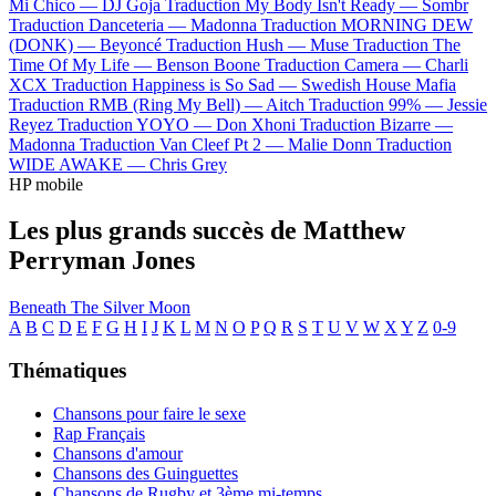
Mi Chico —
DJ Goja
Traduction My Body Isn't Ready —
Sombr
Traduction Danceteria —
Madonna
Traduction MORNING DEW
(DONK) —
Beyoncé
Traduction Hush —
Muse
Traduction The
Time Of My Life —
Benson Boone
Traduction Camera —
Charli
XCX
Traduction Happiness is So Sad —
Swedish House Mafia
Traduction RMB (Ring My Bell) —
Aitch
Traduction 99% —
Jessie
Reyez
Traduction YOYO —
Don Xhoni
Traduction Bizarre —
Madonna
Traduction Van Cleef Pt 2 —
Malie Donn
Traduction
WIDE AWAKE —
Chris Grey
HP mobile
Les plus grands succès de Matthew
Perryman Jones
Beneath The Silver Moon
A
B
C
D
E
F
G
H
I
J
K
L
M
N
O
P
Q
R
S
T
U
V
W
X
Y
Z
0-9
Thématiques
Chansons pour faire le sexe
Rap Français
Chansons d'amour
Chansons des Guinguettes
Chansons de Rugby et 3ème mi-temps