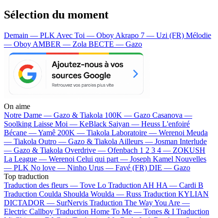
Sélection du moment
Demain — PLK
Avec Toi — Oboy
Akrapo 7 — Uzi (FR)
Mélodie
— Oboy
AMBER — Zola
BECTE — Gazo
On aime
Notre Dame —
Gazo & Tiakola
100K —
Gazo
Casanova —
Soolking
Laisse Moi —
KeBlack
Saiyan —
Heuss L'enfoiré
Bécane —
Yamê
200K —
Tiakola
Laboratoire —
Werenoi
Meuda
—
Tiakola
Outro —
Gazo & Tiakola
Ailleurs —
Josman
Interlude
—
Gazo & Tiakola
Overdrive —
Ofenbach
1 2 3 4 —
ZOKUSH
La League —
Werenoi
Celui qui part —
Joseph Kamel
Nouvelles
—
PLK
No love —
Ninho
Urus —
Favé (FR)
DIE —
Gazo
Top traduction
Traduction des fleurs —
Tove Lo
Traduction AH HA —
Cardi B
Traduction Coulda Shoulda Woulda —
Russ
Traduction KYLIAN
DICTADOR —
SurNervis
Traduction The Way You Are —
Electric Callboy
Traduction Home To Me —
Tones & I
Traduction