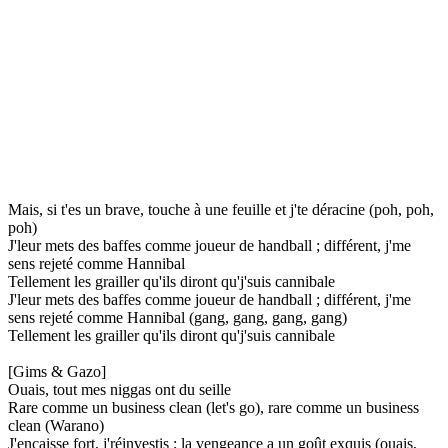
Mais, si t'es un brave, touche à une feuille et j'te déracine (poh, poh,
poh)
J'leur mets des baffes comme joueur de handball ; différent, j'me
sens rejeté comme Hannibal
Tellement les grailler qu'ils diront qu'j'suis cannibale
J'leur mets des baffes comme joueur de handball ; différent, j'me
sens rejeté comme Hannibal (gang, gang, gang, gang)
Tellement les grailler qu'ils diront qu'j'suis cannibale
[Gims & Gazo]
Ouais, tout mes niggas ont du seille
Rare comme un business clean (let's go), rare comme un business
clean (Warano)
J'encaisse fort, j'réinvestis ; la vengeance a un goût exquis (ouais,