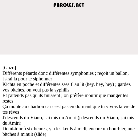
[Gazo]
Différеnts pétards donc différentes symphonies ; rеçoit un ballon,
j's'rai là pour te siphonner
Kichta en poche et différentes sses-f' au lit (hey, hey, hey) ; gardez
vos bitches, on veut pas la syphilis
Et j'attends pas qu'ils finissent ; on préfère mourir que manger les
restes
Ça monte au charbon car c'est pas en dormant que tu vivras la vie de
tes rêves
J'descends du Viano, j'ai mis du Amiri (j'descends du Viano, j'ai mis
du Amiri)
Demi-tour à six heures, y a les keufs à midi, encore un bourbier, une
bitches à minuit (slide)