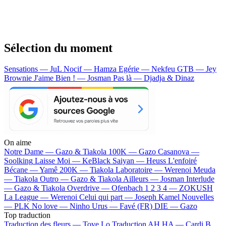
Sélection du moment
Sensations — JuL
Nocif — Hamza
Egérie — Nekfeu
GTB — Jey
Brownie
J'aime Bien ! — Josman
Pas là — Djadja & Dinaz
On aime
Notre Dame —
Gazo & Tiakola
100K —
Gazo
Casanova —
Soolking
Laisse Moi —
KeBlack
Saiyan —
Heuss L'enfoiré
Bécane —
Yamê
200K —
Tiakola
Laboratoire —
Werenoi
Meuda
—
Tiakola
Outro —
Gazo & Tiakola
Ailleurs —
Josman
Interlude
—
Gazo & Tiakola
Overdrive —
Ofenbach
1 2 3 4 —
ZOKUSH
La League —
Werenoi
Celui qui part —
Joseph Kamel
Nouvelles
—
PLK
No love —
Ninho
Urus —
Favé (FR)
DIE —
Gazo
Top traduction
Traduction des fleurs —
Tove Lo
Traduction AH HA —
Cardi B