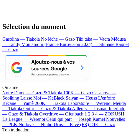
Sélection du moment
Gasolina — Tiakola
No lèche — Gazo
Tiki taka — Vacra
Médusa
— Landy
Mon amour (France Eurovision 2024) — Slimane
Rappel
— Gazo
On aime
Notre Dame —
Gazo & Tiakola
100K —
Gazo
Casanova —
Soolking
Laisse Moi —
KeBlack
Saiyan —
Heuss L'enfoiré
Bécane —
Yamê
200K —
Tiakola
Laboratoire —
Werenoi
Meuda
—
Tiakola
Outro —
Gazo & Tiakola
Ailleurs —
Josman
Interlude
—
Gazo & Tiakola
Overdrive —
Ofenbach
1 2 3 4 —
ZOKUSH
La League —
Werenoi
Celui qui part —
Joseph Kamel
Nouvelles
—
PLK
No love —
Ninho
Urus —
Favé (FR)
DIE —
Gazo
Top traduction