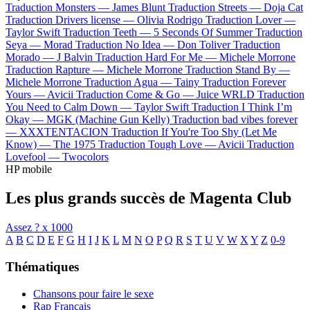
Traduction Monsters —
James Blunt
Traduction Streets —
Doja Cat
Traduction Drivers license —
Olivia Rodrigo
Traduction Lover —
Taylor Swift
Traduction Teeth —
5 Seconds Of Summer
Traduction
Seya —
Morad
Traduction No Idea —
Don Toliver
Traduction
Morado —
J Balvin
Traduction Hard For Me —
Michele Morrone
Traduction Rapture —
Michele Morrone
Traduction Stand By —
Michele Morrone
Traduction Agua —
Tainy
Traduction Forever
Yours —
Avicii
Traduction Come & Go —
Juice WRLD
Traduction
You Need to Calm Down —
Taylor Swift
Traduction I Think I’m
Okay —
MGK (Machine Gun Kelly)
Traduction bad vibes forever
—
XXXTENTACION
Traduction If You're Too Shy (Let Me
Know) —
The 1975
Traduction Tough Love —
Avicii
Traduction
Lovefool —
Twocolors
HP mobile
Les plus grands succès de Magenta Club
Assez ?
x 1000
A
B
C
D
E
F
G
H
I
J
K
L
M
N
O
P
Q
R
S
T
U
V
W
X
Y
Z
0-9
Thématiques
Chansons pour faire le sexe
Rap Français