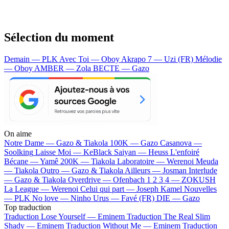
Sélection du moment
Demain — PLK
Avec Toi — Oboy
Akrapo 7 — Uzi (FR)
Mélodie
— Oboy
AMBER — Zola
BECTE — Gazo
On aime
Notre Dame —
Gazo & Tiakola
100K —
Gazo
Casanova —
Soolking
Laisse Moi —
KeBlack
Saiyan —
Heuss L'enfoiré
Bécane —
Yamê
200K —
Tiakola
Laboratoire —
Werenoi
Meuda
—
Tiakola
Outro —
Gazo & Tiakola
Ailleurs —
Josman
Interlude
—
Gazo & Tiakola
Overdrive —
Ofenbach
1 2 3 4 —
ZOKUSH
La League —
Werenoi
Celui qui part —
Joseph Kamel
Nouvelles
—
PLK
No love —
Ninho
Urus —
Favé (FR)
DIE —
Gazo
Top traduction
Traduction Lose Yourself —
Eminem
Traduction The Real Slim
Shady —
Eminem
Traduction Without Me —
Eminem
Traduction