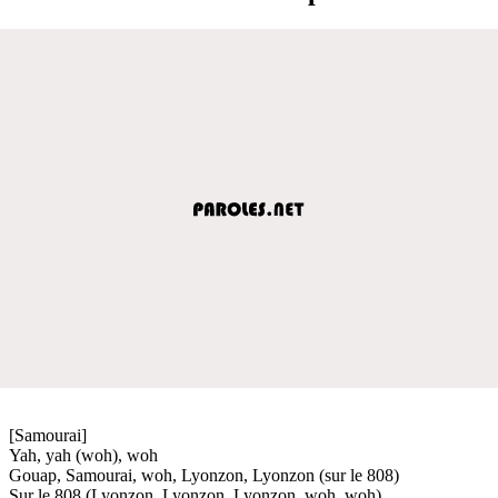
[Samourai]
Yah, yah (woh), woh
Gouap, Samourai, woh, Lyonzon, Lyonzon (sur le 808)
Sur le 808 (Lyonzon, Lyonzon, Lyonzon, woh, woh)