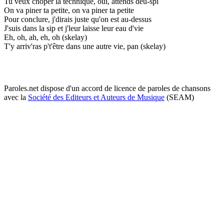
Tu veux choper la technique, oui, attends deu-spi
On va piner ta petite, on va piner ta petite
Pour conclure, j'dirais juste qu'on est au-dessus
J'suis dans la sip et j'leur laisse leur eau d'vie
Eh, oh, ah, eh, oh (skelay)
T'y arriv'ras p't'être dans une autre vie, pan (skelay)
Paroles.net dispose d'un accord de licence de paroles de chansons
avec la
Société des Editeurs et Auteurs de Musique
(SEAM)