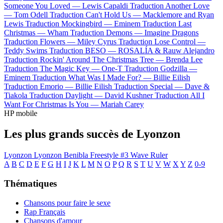
Someone You Loved —
Lewis Capaldi
Traduction Another Love
—
Tom Odell
Traduction Can't Hold Us —
Macklemore and Ryan
Lewis
Traduction Mockingbird —
Eminem
Traduction Last
Christmas —
Wham
Traduction Demons —
Imagine Dragons
Traduction Flowers —
Miley Cyrus
Traduction Lose Control —
Teddy Swims
Traduction BESO —
ROSALÍA & Rauw Alejandro
Traduction Rockin' Around The Christmas Tree —
Brenda Lee
Traduction The Magic Key —
One-T
Traduction Godzilla —
Eminem
Traduction What Was I Made For? —
Billie Eilish
Traduction Emorio —
Billie Eilish
Traduction Special —
Dave &
Tiakola
Traduction Daylight —
David Kushner
Traduction All I
Want For Christmas Is You —
Mariah Carey
HP mobile
Les plus grands succès de Lyonzon
Lyonzon Lyonzon
Benibla Freestyle #3
Wave Ruler
A
B
C
D
E
F
G
H
I
J
K
L
M
N
O
P
Q
R
S
T
U
V
W
X
Y
Z
0-9
Thématiques
Chansons pour faire le sexe
Rap Français
Chansons d'amour