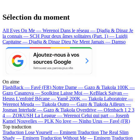
Sélection du moment
All Eyes On Me — Werenoi
Dans le réseau — Djadja & Dinaz
Je
la connais — SCH
Pour deux âmes solitaires (Part. 1) — Luidji
Capitaine — Djadja & Dinaz
Dieu Ne Ment Jamais — Damso
On aime
FlashBack —
Favé (FR)
Notre Dame —
Gazo & Tiakola
100K —
Gazo
Casanova —
Soolking
Laisse Moi —
KeBlack
Saiyan —
Heuss L'enfoiré
Bécane —
Yamê
200K —
Tiakola
Laboratoire —
Werenoi
Meuda —
Tiakola
Outro —
Gazo & Tiakola
Ailleurs —
Josman
Interlude —
Gazo & Tiakola
Overdrive —
Ofenbach
1 2 3
4 —
ZOKUSH
La League —
Werenoi
Celui qui part —
Joseph
Kamel
Nouvelles —
PLK
No love —
Ninho
Urus —
Favé (FR)
Top traduction
Traduction Lose Yourself —
Eminem
Traduction The Real Slim
Shady —
Eminem
Traduction Without Me —
Eminem
Traduction