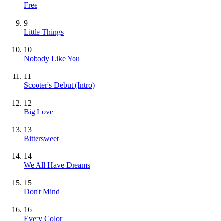
Free
9
Little Things
10
Nobody Like You
11
Scooter's Debut (Intro)
12
Big Love
13
Bittersweet
14
We All Have Dreams
15
Don't Mind
16
Every Color