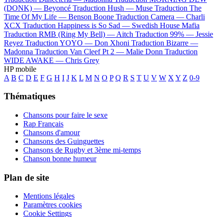
(DONK) —
Beyoncé
Traduction Hush —
Muse
Traduction The
Time Of My Life —
Benson Boone
Traduction Camera —
Charli
XCX
Traduction Happiness is So Sad —
Swedish House Mafia
Traduction RMB (Ring My Bell) —
Aitch
Traduction 99% —
Jessie
Reyez
Traduction YOYO —
Don Xhoni
Traduction Bizarre —
Madonna
Traduction Van Cleef Pt 2 —
Malie Donn
Traduction
WIDE AWAKE —
Chris Grey
HP mobile
A
B
C
D
E
F
G
H
I
J
K
L
M
N
O
P
Q
R
S
T
U
V
W
X
Y
Z
0-9
Thématiques
Chansons pour faire le sexe
Rap Français
Chansons d'amour
Chansons des Guinguettes
Chansons de Rugby et 3ème mi-temps
Chanson bonne humeur
Plan de site
Mentions légales
Paramètres cookies
Cookie Settings