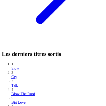
Les derniers titres sortis
1
Slow
2
Cry
3
Talk
4
Blow The Roof
5
Big Love