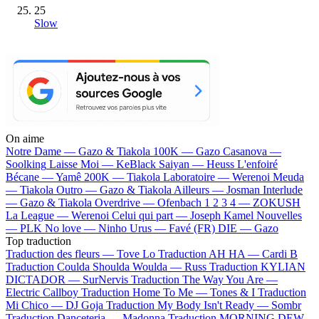
25
Slow
On aime
Notre Dame —
Gazo & Tiakola
100K —
Gazo
Casanova —
Soolking
Laisse Moi —
KeBlack
Saiyan —
Heuss L'enfoiré
Bécane —
Yamê
200K —
Tiakola
Laboratoire —
Werenoi
Meuda
—
Tiakola
Outro —
Gazo & Tiakola
Ailleurs —
Josman
Interlude
—
Gazo & Tiakola
Overdrive —
Ofenbach
1 2 3 4 —
ZOKUSH
La League —
Werenoi
Celui qui part —
Joseph Kamel
Nouvelles
—
PLK
No love —
Ninho
Urus —
Favé (FR)
DIE —
Gazo
Top traduction
Traduction des fleurs —
Tove Lo
Traduction AH HA —
Cardi B
Traduction Coulda Shoulda Woulda —
Russ
Traduction KYLIAN
DICTADOR —
SurNervis
Traduction The Way You Are —
Electric Callboy
Traduction Home To Me —
Tones & I
Traduction
Mi Chico —
DJ Goja
Traduction My Body Isn't Ready —
Sombr
Traduction Danceteria —
Madonna
Traduction MORNING DEW