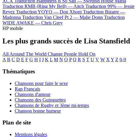
XCX
Traduction Happiness is So Sad —
Swedish House Mafia
Traduction RMB (Ring My Bell) —
Aitch
Traduction 99% —
Jessie
Reyez
Traduction YOYO —
Don Xhoni
Traduction Bizarre —
Madonna
Traduction Van Cleef Pt 2 —
Malie Donn
Traduction
WIDE AWAKE —
Chris Grey
HP mobile
Les plus grands succès de Lisa Stansfield
All Around The World
Change
People Hold On
A
B
C
D
E
F
G
H
I
J
K
L
M
N
O
P
Q
R
S
T
U
V
W
X
Y
Z
0-9
Thématiques
Chansons pour faire le sexe
Rap Français
Chansons d'amour
Chansons des Guinguettes
Chansons de Rugby et 3ème mi-temps
Chanson bonne humeur
Plan de site
Mentions légales