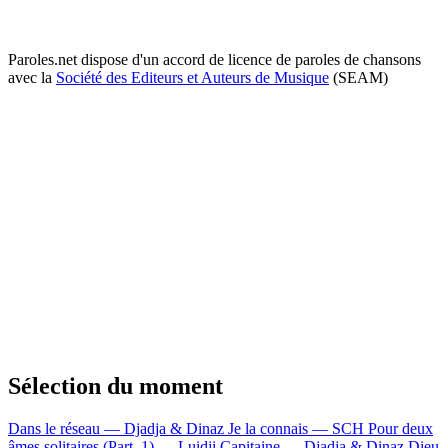
Paroles.net dispose d'un accord de licence de paroles de chansons
avec la
Société des Editeurs et Auteurs de Musique
(SEAM)
Sélection du moment
Dans le réseau — Djadja & Dinaz
Je la connais — SCH
Pour deux
âmes solitaires (Part. 1) — Luidji
Capitaine — Djadja & Dinaz
Dieu