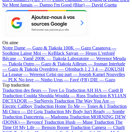
Ne Ment Jamais — Damso
I'm Good (Blue) — David Guetta
On aime
Notre Dame —
Gazo & Tiakola
100K —
Gazo
Casanova —
Soolking
Laisse Moi —
KeBlack
Saiyan —
Heuss L'enfoiré
Bécane —
Yamê
200K —
Tiakola
Laboratoire —
Werenoi
Meuda
—
Tiakola
Outro —
Gazo & Tiakola
Ailleurs —
Josman
Interlude
—
Gazo & Tiakola
Overdrive —
Ofenbach
1 2 3 4 —
ZOKUSH
La League —
Werenoi
Celui qui part —
Joseph Kamel
Nouvelles
—
PLK
No love —
Ninho
Urus —
Favé (FR)
DIE —
Gazo
Top traduction
Traduction des fleurs —
Tove Lo
Traduction AH HA —
Cardi B
Traduction Coulda Shoulda Woulda —
Russ
Traduction KYLIAN
DICTADOR —
SurNervis
Traduction The Way You Are —
Electric Callboy
Traduction Home To Me —
Tones & I
Traduction
Mi Chico —
DJ Goja
Traduction My Body Isn't Ready —
Sombr
Traduction Danceteria —
Madonna
Traduction MORNING DEW
(DONK) —
Beyoncé
Traduction Hush —
Muse
Traduction The
Time Of My Life —
Benson Boone
Traduction Camera —
Charli