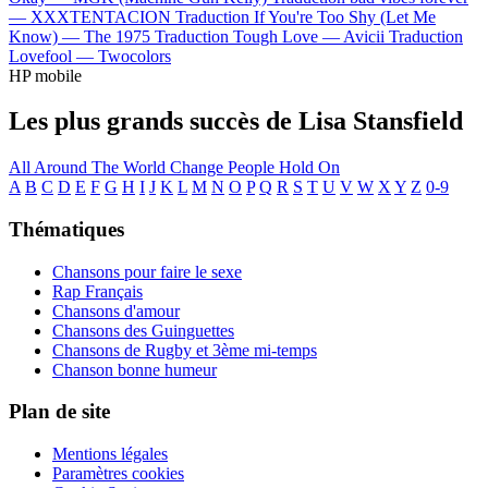
—
XXXTENTACION
Traduction If You're Too Shy (Let Me
Know) —
The 1975
Traduction Tough Love —
Avicii
Traduction
Lovefool —
Twocolors
HP mobile
Les plus grands succès de Lisa Stansfield
All Around The World
Change
People Hold On
A
B
C
D
E
F
G
H
I
J
K
L
M
N
O
P
Q
R
S
T
U
V
W
X
Y
Z
0-9
Thématiques
Chansons pour faire le sexe
Rap Français
Chansons d'amour
Chansons des Guinguettes
Chansons de Rugby et 3ème mi-temps
Chanson bonne humeur
Plan de site
Mentions légales
Paramètres cookies