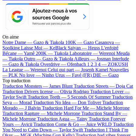
On aime
Notre Dame —
Gazo & Tiakola
100K —
Gazo
Casanova —
Soolking
Laisse Moi —
KeBlack
Saiyan —
Heuss L'enfoiré
Bécane —
Yamê
200K —
Tiakola
Laboratoire —
Werenoi
Meuda
—
Tiakola
Outro —
Gazo & Tiakola
Ailleurs —
Josman
Interlude
—
Gazo & Tiakola
Overdrive —
Ofenbach
1 2 3 4 —
ZOKUSH
La League —
Werenoi
Celui qui part —
Joseph Kamel
Nouvelles
—
PLK
No love —
Ninho
Urus —
Favé (FR)
DIE —
Gazo
Top traduction
Traduction Monsters —
James Blunt
Traduction Streets —
Doja Cat
Traduction Drivers license —
Olivia Rodrigo
Traduction Lover —
Taylor Swift
Traduction Teeth —
5 Seconds Of Summer
Traduction
Seya —
Morad
Traduction No Idea —
Don Toliver
Traduction
Morado —
J Balvin
Traduction Hard For Me —
Michele Morrone
Traduction Rapture —
Michele Morrone
Traduction Stand By —
Michele Morrone
Traduction Agua —
Tainy
Traduction Forever
Yours —
Avicii
Traduction Come & Go —
Juice WRLD
Traduction
You Need to Calm Down —
Taylor Swift
Traduction I Think I’m
Okay —
MGK (Machine Gun Kelly)
Traduction bad vibes forever