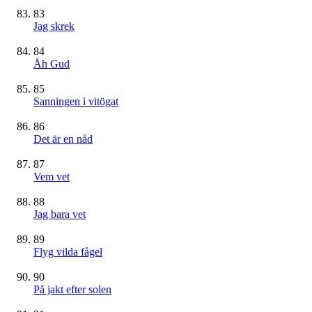
83
Jag skrek
84
Åh Gud
85
Sanningen i vitögat
86
Det är en nåd
87
Vem vet
88
Jag bara vet
89
Flyg vilda fågel
90
På jakt efter solen