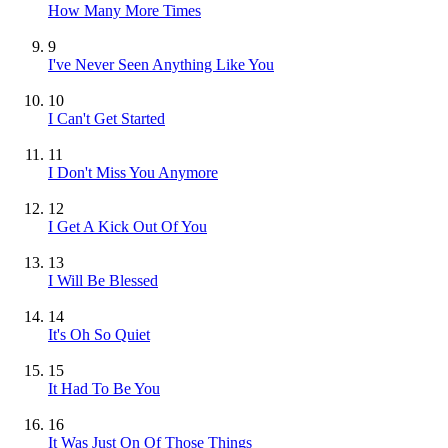
How Many More Times
9
I've Never Seen Anything Like You
10
I Can't Get Started
11
I Don't Miss You Anymore
12
I Get A Kick Out Of You
13
I Will Be Blessed
14
It's Oh So Quiet
15
It Had To Be You
16
It Was Just On Of Those Things