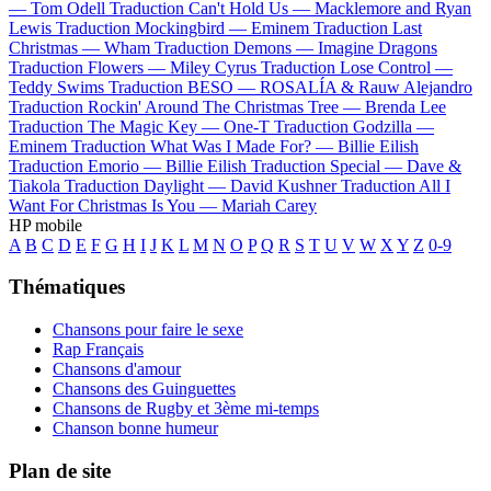
—
Tom Odell
Traduction Can't Hold Us —
Macklemore and Ryan
Lewis
Traduction Mockingbird —
Eminem
Traduction Last
Christmas —
Wham
Traduction Demons —
Imagine Dragons
Traduction Flowers —
Miley Cyrus
Traduction Lose Control —
Teddy Swims
Traduction BESO —
ROSALÍA & Rauw Alejandro
Traduction Rockin' Around The Christmas Tree —
Brenda Lee
Traduction The Magic Key —
One-T
Traduction Godzilla —
Eminem
Traduction What Was I Made For? —
Billie Eilish
Traduction Emorio —
Billie Eilish
Traduction Special —
Dave &
Tiakola
Traduction Daylight —
David Kushner
Traduction All I
Want For Christmas Is You —
Mariah Carey
HP mobile
A
B
C
D
E
F
G
H
I
J
K
L
M
N
O
P
Q
R
S
T
U
V
W
X
Y
Z
0-9
Thématiques
Chansons pour faire le sexe
Rap Français
Chansons d'amour
Chansons des Guinguettes
Chansons de Rugby et 3ème mi-temps
Chanson bonne humeur
Plan de site