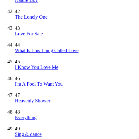
Nature Boy
42
The Lonely One
43
Love For Sale
44
What Is This Thing Called Love
45
I Know You Love Me
46
I'm A Fool To Want You
47
Heavenly Shower
48
Everything
49
Sing & dance