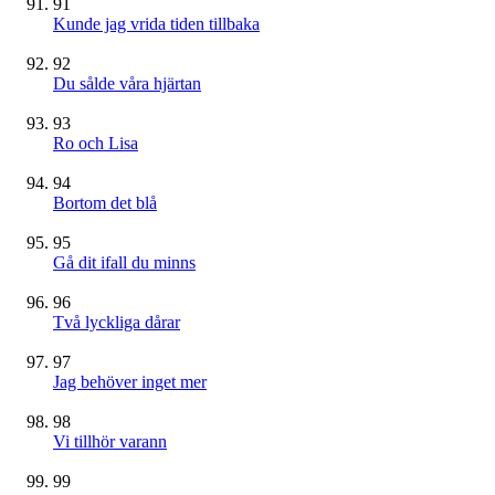
91
Kunde jag vrida tiden tillbaka
92
Du sålde våra hjärtan
93
Ro och Lisa
94
Bortom det blå
95
Gå dit ifall du minns
96
Två lyckliga dårar
97
Jag behöver inget mer
98
Vi tillhör varann
99