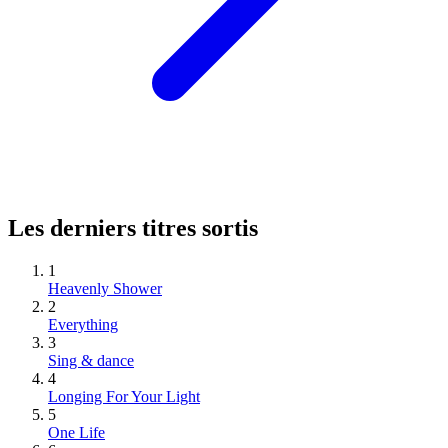
Les derniers titres sortis
1
Heavenly Shower
2
Everything
3
Sing & dance
4
Longing For Your Light
5
One Life