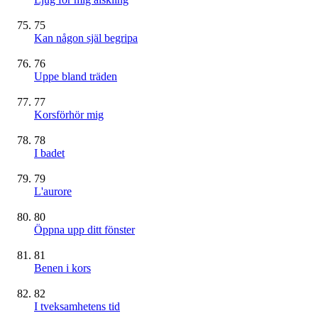
75
Kan någon själ begripa
76
Uppe bland träden
77
Korsförhör mig
78
I badet
79
L'aurore
80
Öppna upp ditt fönster
81
Benen i kors
82
I tveksamhetens tid