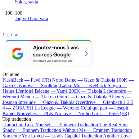
Sakta, sakta
100
Jag vill bara vara
1
2
On aime
FlashBack —
Favé (FR)
Notre Dame —
Gazo & Tiakola
100K —
Gazo
Casanova —
Soolking
Laisse Moi —
KeBlack
Saiyan —
Heuss L'enfoiré
Bécane —
Yamê
200K —
Tiakola
Laboratoire —
Werenoi
Meuda —
Tiakola
Outro —
Gazo & Tiakola
Ailleurs —
Josman
Interlude —
Gazo & Tiakola
Overdrive —
Ofenbach
1 2 3
4 —
ZOKUSH
La League —
Werenoi
Celui qui part —
Joseph
Kamel
Nouvelles —
PLK
No love —
Ninho
Urus —
Favé (FR)
Top traduction
Traduction Lose Yourself —
Eminem
Traduction The Real Slim
Shady —
Eminem
Traduction Without Me —
Eminem
Traduction
Someone You Loved —
Lewis Capaldi
Traduction Another Love