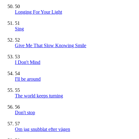
50
Longing For Your Light
51
Sing
52
Give Me That Slow Knowing Smile
53
I Don't Mind
54
I'll be around
55
The world keeps turning
56
Don't stop
57
Om jag snubblat efter vägen