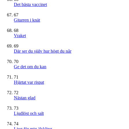
Det bästa vaccinet
67
Gitarren i knät
68
Vraket
69
Där ser du själv hur högt du når
70
Ge det om du kan
71
Hjärtat var rispat
72
Nästan glad
73
Ljudlöst och salt
74
Ljug för mig älskling