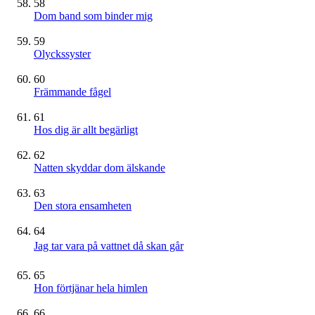
58
Dom band som binder mig
59
Olyckssyster
60
Främmande fågel
61
Hos dig är allt begärligt
62
Natten skyddar dom älskande
63
Den stora ensamheten
64
Jag tar vara på vattnet då skan går
65
Hon förtjänar hela himlen
66