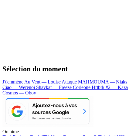
Sélection du moment
J't'emmène Au Vent — Louise Attaque
MAHMOUMA — Niaks
Ciao — Werenoi
Shavkat — Freeze Corleone
Hrtbrk #2 — Kaza
Cosmos — Oboy
On aime