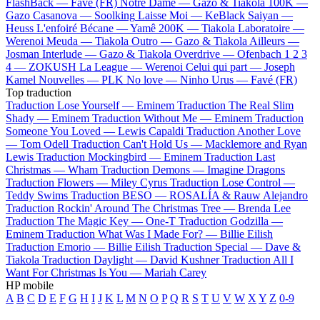
FlashBack —
Favé (FR)
Notre Dame —
Gazo & Tiakola
100K —
Gazo
Casanova —
Soolking
Laisse Moi —
KeBlack
Saiyan —
Heuss L'enfoiré
Bécane —
Yamê
200K —
Tiakola
Laboratoire —
Werenoi
Meuda —
Tiakola
Outro —
Gazo & Tiakola
Ailleurs —
Josman
Interlude —
Gazo & Tiakola
Overdrive —
Ofenbach
1 2 3
4 —
ZOKUSH
La League —
Werenoi
Celui qui part —
Joseph
Kamel
Nouvelles —
PLK
No love —
Ninho
Urus —
Favé (FR)
Top traduction
Traduction Lose Yourself —
Eminem
Traduction The Real Slim
Shady —
Eminem
Traduction Without Me —
Eminem
Traduction
Someone You Loved —
Lewis Capaldi
Traduction Another Love
—
Tom Odell
Traduction Can't Hold Us —
Macklemore and Ryan
Lewis
Traduction Mockingbird —
Eminem
Traduction Last
Christmas —
Wham
Traduction Demons —
Imagine Dragons
Traduction Flowers —
Miley Cyrus
Traduction Lose Control —
Teddy Swims
Traduction BESO —
ROSALÍA & Rauw Alejandro
Traduction Rockin' Around The Christmas Tree —
Brenda Lee
Traduction The Magic Key —
One-T
Traduction Godzilla —
Eminem
Traduction What Was I Made For? —
Billie Eilish
Traduction Emorio —
Billie Eilish
Traduction Special —
Dave &
Tiakola
Traduction Daylight —
David Kushner
Traduction All I
Want For Christmas Is You —
Mariah Carey
HP mobile
A
B
C
D
E
F
G
H
I
J
K
L
M
N
O
P
Q
R
S
T
U
V
W
X
Y
Z
0-9