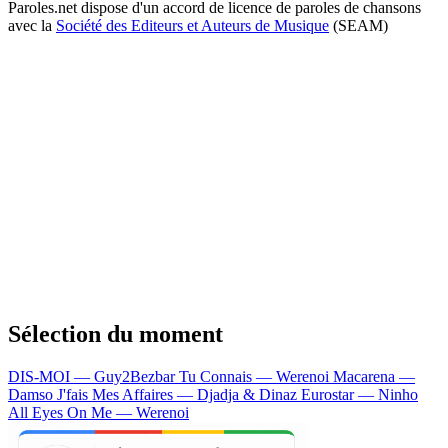
Paroles.net dispose d'un accord de licence de paroles de chansons
avec la
Société des Editeurs et Auteurs de Musique
(SEAM)
Sélection du moment
DIS-MOI — Guy2Bezbar
Tu Connais — Werenoi
Macarena —
Damso
J'fais Mes Affaires — Djadja & Dinaz
Eurostar — Ninho
All Eyes On Me — Werenoi