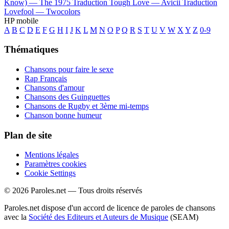
Know) —
The 1975
Traduction Tough Love —
Avicii
Traduction
Lovefool —
Twocolors
HP mobile
A
B
C
D
E
F
G
H
I
J
K
L
M
N
O
P
Q
R
S
T
U
V
W
X
Y
Z
0-9
Thématiques
Chansons pour faire le sexe
Rap Français
Chansons d'amour
Chansons des Guinguettes
Chansons de Rugby et 3ème mi-temps
Chanson bonne humeur
Plan de site
Mentions légales
Paramètres cookies
Cookie Settings
© 2026 Paroles.net — Tous droits réservés
Paroles.net dispose d'un accord de licence de paroles de chansons
avec la
Société des Editeurs et Auteurs de Musique
(SEAM)