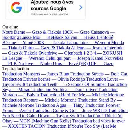
On aime
Notre Dame —
Gazo & Tiakola
100K —
Gazo
Casanova —
Soolking
Laisse Moi —
KeBlack
Saiyan —
Heuss L'enfoiré
Bécane —
Yamê
200K —
Tiakola
Laboratoire —
Werenoi
Meuda
—
Tiakola
Outro —
Gazo & Tiakola
Ailleurs —
Josman
Interlude
—
Gazo & Tiakola
Overdrive —
Ofenbach
1 2 3 4 —
ZOKUSH
La League —
Werenoi
Celui qui part —
Joseph Kamel
Nouvelles
—
PLK
No love —
Ninho
Urus —
Favé (FR)
DIE —
Gazo
Top traduction
Traduction Monsters —
James Blunt
Traduction Streets —
Doja Cat
Traduction Drivers license —
Olivia Rodrigo
Traduction Lover —
Taylor Swift
Traduction Teeth —
5 Seconds Of Summer
Traduction
Seya —
Morad
Traduction No Idea —
Don Toliver
Traduction
Morado —
J Balvin
Traduction Hard For Me —
Michele Morrone
Traduction Rapture —
Michele Morrone
Traduction Stand By —
Michele Morrone
Traduction Agua —
Tainy
Traduction Forever
Yours —
Avicii
Traduction Come & Go —
Juice WRLD
Traduction
You Need to Calm Down —
Taylor Swift
Traduction I Think I’m
Okay —
MGK (Machine Gun Kelly)
Traduction bad vibes forever
—
XXXTENTACION
Traduction If You're Too Shy (Let Me