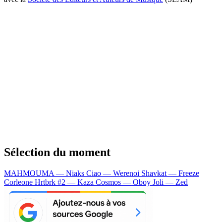
Sélection du moment
MAHMOUMA — Niaks
Ciao — Werenoi
Shavkat — Freeze
Corleone
Hrtbrk #2 — Kaza
Cosmos — Oboy
Joli — Zed