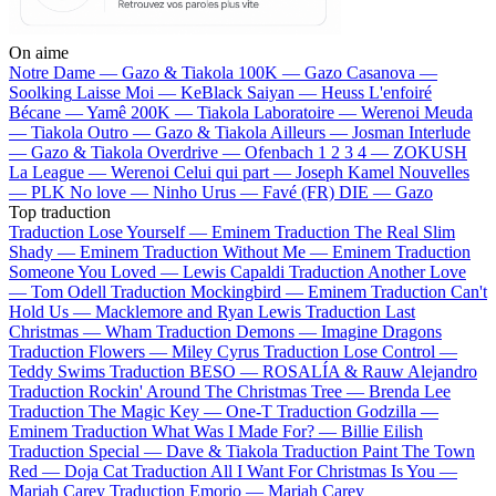
On aime
Notre Dame —
Gazo & Tiakola
100K —
Gazo
Casanova —
Soolking
Laisse Moi —
KeBlack
Saiyan —
Heuss L'enfoiré
Bécane —
Yamê
200K —
Tiakola
Laboratoire —
Werenoi
Meuda
—
Tiakola
Outro —
Gazo & Tiakola
Ailleurs —
Josman
Interlude
—
Gazo & Tiakola
Overdrive —
Ofenbach
1 2 3 4 —
ZOKUSH
La League —
Werenoi
Celui qui part —
Joseph Kamel
Nouvelles
—
PLK
No love —
Ninho
Urus —
Favé (FR)
DIE —
Gazo
Top traduction
Traduction Lose Yourself —
Eminem
Traduction The Real Slim
Shady —
Eminem
Traduction Without Me —
Eminem
Traduction
Someone You Loved —
Lewis Capaldi
Traduction Another Love
—
Tom Odell
Traduction Mockingbird —
Eminem
Traduction Can't
Hold Us —
Macklemore and Ryan Lewis
Traduction Last
Christmas —
Wham
Traduction Demons —
Imagine Dragons
Traduction Flowers —
Miley Cyrus
Traduction Lose Control —
Teddy Swims
Traduction BESO —
ROSALÍA & Rauw Alejandro
Traduction Rockin' Around The Christmas Tree —
Brenda Lee
Traduction The Magic Key —
One-T
Traduction Godzilla —
Eminem
Traduction What Was I Made For? —
Billie Eilish
Traduction Special —
Dave & Tiakola
Traduction Paint The Town
Red —
Doja Cat
Traduction All I Want For Christmas Is You —
Mariah Carey
Traduction Emorio —
Mariah Carey