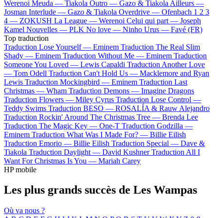
Werenoi
Meuda —
Tiakola
Outro —
Gazo & Tiakola
Ailleurs —
Josman
Interlude —
Gazo & Tiakola
Overdrive —
Ofenbach
1 2 3
4 —
ZOKUSH
La League —
Werenoi
Celui qui part —
Joseph
Kamel
Nouvelles —
PLK
No love —
Ninho
Urus —
Favé (FR)
Top traduction
Traduction Lose Yourself —
Eminem
Traduction The Real Slim
Shady —
Eminem
Traduction Without Me —
Eminem
Traduction
Someone You Loved —
Lewis Capaldi
Traduction Another Love
—
Tom Odell
Traduction Can't Hold Us —
Macklemore and Ryan
Lewis
Traduction Mockingbird —
Eminem
Traduction Last
Christmas —
Wham
Traduction Demons —
Imagine Dragons
Traduction Flowers —
Miley Cyrus
Traduction Lose Control —
Teddy Swims
Traduction BESO —
ROSALÍA & Rauw Alejandro
Traduction Rockin' Around The Christmas Tree —
Brenda Lee
Traduction The Magic Key —
One-T
Traduction Godzilla —
Eminem
Traduction What Was I Made For? —
Billie Eilish
Traduction Emorio —
Billie Eilish
Traduction Special —
Dave &
Tiakola
Traduction Daylight —
David Kushner
Traduction All I
Want For Christmas Is You —
Mariah Carey
HP mobile
Les plus grands succès de Les Wampas
Où va nous ?