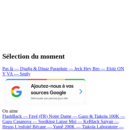
Sélection du moment
Pas là — Djadja & Dinaz
Parapluie — Jeck
Hey Bro — Eloïz
ON
Y VA — Smily
On aime
FlashBack —
Favé (FR)
Notre Dame —
Gazo & Tiakola
100K —
Gazo
Casanova —
Soolking
Laisse Moi —
KeBlack
Saiyan —
Heuss L'enfoiré
Bécane —
Yamê
200K —
Tiakola
Laboratoire —