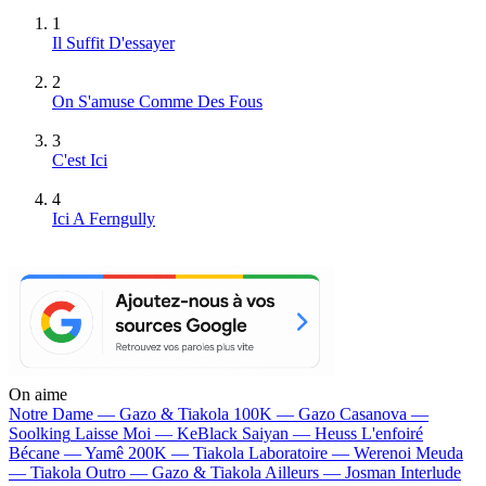
1
Il Suffit D'essayer
2
On S'amuse Comme Des Fous
3
C'est Ici
4
Ici A Ferngully
On aime
Notre Dame —
Gazo & Tiakola
100K —
Gazo
Casanova —
Soolking
Laisse Moi —
KeBlack
Saiyan —
Heuss L'enfoiré
Bécane —
Yamê
200K —
Tiakola
Laboratoire —
Werenoi
Meuda
—
Tiakola
Outro —
Gazo & Tiakola
Ailleurs —
Josman
Interlude