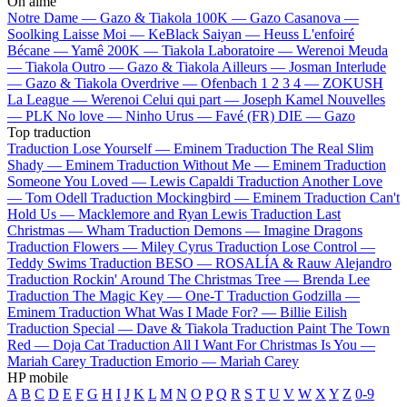
On aime
Notre Dame —
Gazo & Tiakola
100K —
Gazo
Casanova —
Soolking
Laisse Moi —
KeBlack
Saiyan —
Heuss L'enfoiré
Bécane —
Yamê
200K —
Tiakola
Laboratoire —
Werenoi
Meuda
—
Tiakola
Outro —
Gazo & Tiakola
Ailleurs —
Josman
Interlude
—
Gazo & Tiakola
Overdrive —
Ofenbach
1 2 3 4 —
ZOKUSH
La League —
Werenoi
Celui qui part —
Joseph Kamel
Nouvelles
—
PLK
No love —
Ninho
Urus —
Favé (FR)
DIE —
Gazo
Top traduction
Traduction Lose Yourself —
Eminem
Traduction The Real Slim
Shady —
Eminem
Traduction Without Me —
Eminem
Traduction
Someone You Loved —
Lewis Capaldi
Traduction Another Love
—
Tom Odell
Traduction Mockingbird —
Eminem
Traduction Can't
Hold Us —
Macklemore and Ryan Lewis
Traduction Last
Christmas —
Wham
Traduction Demons —
Imagine Dragons
Traduction Flowers —
Miley Cyrus
Traduction Lose Control —
Teddy Swims
Traduction BESO —
ROSALÍA & Rauw Alejandro
Traduction Rockin' Around The Christmas Tree —
Brenda Lee
Traduction The Magic Key —
One-T
Traduction Godzilla —
Eminem
Traduction What Was I Made For? —
Billie Eilish
Traduction Special —
Dave & Tiakola
Traduction Paint The Town
Red —
Doja Cat
Traduction All I Want For Christmas Is You —
Mariah Carey
Traduction Emorio —
Mariah Carey
HP mobile
A
B
C
D
E
F
G
H
I
J
K
L
M
N
O
P
Q
R
S
T
U
V
W
X
Y
Z
0-9