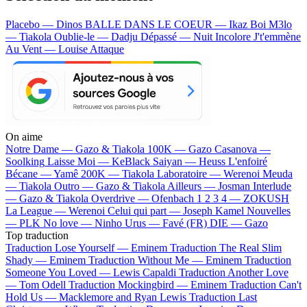
Placebo — Dinos
BALLE DANS LE COEUR — Ikaz Boi
M3lo
— Tiakola
Oublie-le — Dadju
Dépassé — Nuit Incolore
J't'emmène
Au Vent — Louise Attaque
On aime
Notre Dame —
Gazo & Tiakola
100K —
Gazo
Casanova —
Soolking
Laisse Moi —
KeBlack
Saiyan —
Heuss L'enfoiré
Bécane —
Yamê
200K —
Tiakola
Laboratoire —
Werenoi
Meuda
—
Tiakola
Outro —
Gazo & Tiakola
Ailleurs —
Josman
Interlude
—
Gazo & Tiakola
Overdrive —
Ofenbach
1 2 3 4 —
ZOKUSH
La League —
Werenoi
Celui qui part —
Joseph Kamel
Nouvelles
—
PLK
No love —
Ninho
Urus —
Favé (FR)
DIE —
Gazo
Top traduction
Traduction Lose Yourself —
Eminem
Traduction The Real Slim
Shady —
Eminem
Traduction Without Me —
Eminem
Traduction
Someone You Loved —
Lewis Capaldi
Traduction Another Love
—
Tom Odell
Traduction Mockingbird —
Eminem
Traduction Can't
Hold Us —
Macklemore and Ryan Lewis
Traduction Last