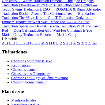
Christmas —
Wham
Traduction Demons —
Imagine Dragons
Traduction Flowers —
Miley Cyrus
Traduction Lose Control —
Teddy Swims
Traduction BESO —
ROSALÍA & Rauw Alejandro
Traduction Rockin' Around The Christmas Tree —
Brenda Lee
Traduction The Magic Key —
One-T
Traduction Godzilla —
Eminem
Traduction What Was I Made For? —
Billie Eilish
Traduction Special —
Dave & Tiakola
Traduction Paint The Town
Red —
Doja Cat
Traduction All I Want For Christmas Is You —
Mariah Carey
Traduction Emorio —
Mariah Carey
HP mobile
A
B
C
D
E
F
G
H
I
J
K
L
M
N
O
P
Q
R
S
T
U
V
W
X
Y
Z
0-9
Thématiques
Chansons pour faire le sexe
Rap Français
Chansons d'amour
Chansons des Guinguettes
Chansons de Rugby et 3ème mi-temps
Chanson bonne humeur
Plan de site
Mentions légales
Paramètres cookies