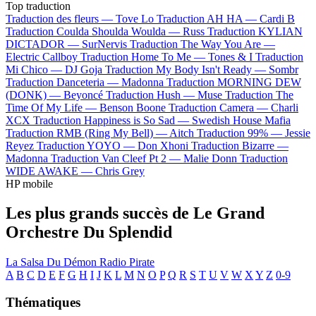
Top traduction
Traduction des fleurs —
Tove Lo
Traduction AH HA —
Cardi B
Traduction Coulda Shoulda Woulda —
Russ
Traduction KYLIAN
DICTADOR —
SurNervis
Traduction The Way You Are —
Electric Callboy
Traduction Home To Me —
Tones & I
Traduction
Mi Chico —
DJ Goja
Traduction My Body Isn't Ready —
Sombr
Traduction Danceteria —
Madonna
Traduction MORNING DEW
(DONK) —
Beyoncé
Traduction Hush —
Muse
Traduction The
Time Of My Life —
Benson Boone
Traduction Camera —
Charli
XCX
Traduction Happiness is So Sad —
Swedish House Mafia
Traduction RMB (Ring My Bell) —
Aitch
Traduction 99% —
Jessie
Reyez
Traduction YOYO —
Don Xhoni
Traduction Bizarre —
Madonna
Traduction Van Cleef Pt 2 —
Malie Donn
Traduction
WIDE AWAKE —
Chris Grey
HP mobile
Les plus grands succès de Le Grand
Orchestre Du Splendid
La Salsa Du Démon
Radio Pirate
A
B
C
D
E
F
G
H
I
J
K
L
M
N
O
P
Q
R
S
T
U
V
W
X
Y
Z
0-9
Thématiques