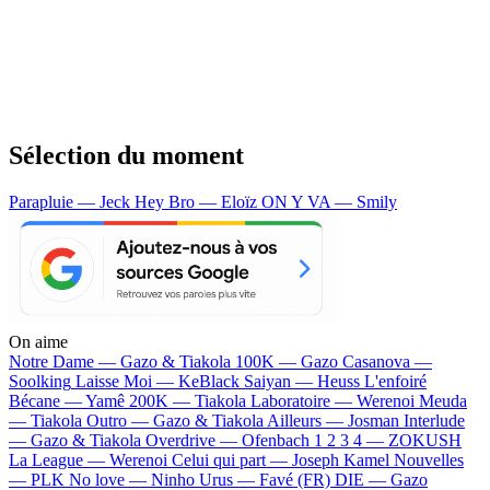
Sélection du moment
Parapluie — Jeck
Hey Bro — Eloïz
ON Y VA — Smily
On aime
Notre Dame —
Gazo & Tiakola
100K —
Gazo
Casanova —
Soolking
Laisse Moi —
KeBlack
Saiyan —
Heuss L'enfoiré
Bécane —
Yamê
200K —
Tiakola
Laboratoire —
Werenoi
Meuda
—
Tiakola
Outro —
Gazo & Tiakola
Ailleurs —
Josman
Interlude
—
Gazo & Tiakola
Overdrive —
Ofenbach
1 2 3 4 —
ZOKUSH
La League —
Werenoi
Celui qui part —
Joseph Kamel
Nouvelles
—
PLK
No love —
Ninho
Urus —
Favé (FR)
DIE —
Gazo