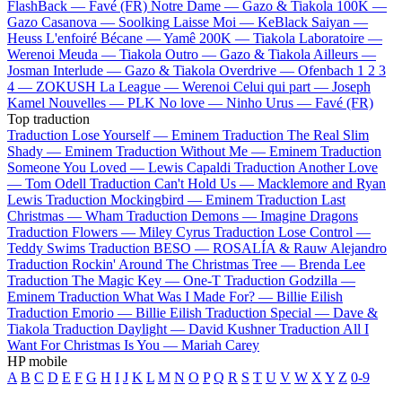
FlashBack —
Favé (FR)
Notre Dame —
Gazo & Tiakola
100K —
Gazo
Casanova —
Soolking
Laisse Moi —
KeBlack
Saiyan —
Heuss L'enfoiré
Bécane —
Yamê
200K —
Tiakola
Laboratoire —
Werenoi
Meuda —
Tiakola
Outro —
Gazo & Tiakola
Ailleurs —
Josman
Interlude —
Gazo & Tiakola
Overdrive —
Ofenbach
1 2 3
4 —
ZOKUSH
La League —
Werenoi
Celui qui part —
Joseph
Kamel
Nouvelles —
PLK
No love —
Ninho
Urus —
Favé (FR)
Top traduction
Traduction Lose Yourself —
Eminem
Traduction The Real Slim
Shady —
Eminem
Traduction Without Me —
Eminem
Traduction
Someone You Loved —
Lewis Capaldi
Traduction Another Love
—
Tom Odell
Traduction Can't Hold Us —
Macklemore and Ryan
Lewis
Traduction Mockingbird —
Eminem
Traduction Last
Christmas —
Wham
Traduction Demons —
Imagine Dragons
Traduction Flowers —
Miley Cyrus
Traduction Lose Control —
Teddy Swims
Traduction BESO —
ROSALÍA & Rauw Alejandro
Traduction Rockin' Around The Christmas Tree —
Brenda Lee
Traduction The Magic Key —
One-T
Traduction Godzilla —
Eminem
Traduction What Was I Made For? —
Billie Eilish
Traduction Emorio —
Billie Eilish
Traduction Special —
Dave &
Tiakola
Traduction Daylight —
David Kushner
Traduction All I
Want For Christmas Is You —
Mariah Carey
HP mobile
A
B
C
D
E
F
G
H
I
J
K
L
M
N
O
P
Q
R
S
T
U
V
W
X
Y
Z
0-9