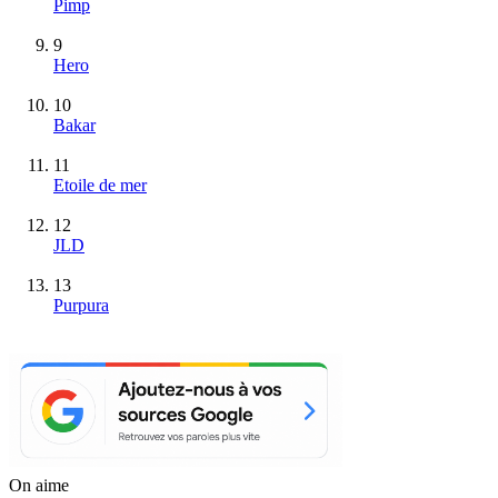
Pimp
9
Hero
10
Bakar
11
Etoile de mer
12
JLD
13
Purpura
On aime