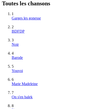
Toutes les chansons
1
Garges les gonesse
2
BDFDP
3
Noir
4
Barode
5
Youvoi
6
Marie Madeleine
7
On s'en balek
8