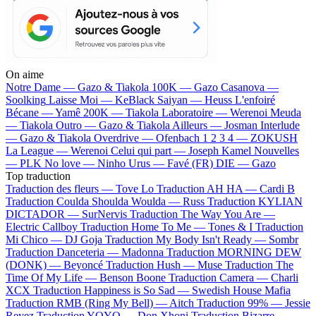
On aime
Notre Dame —
Gazo & Tiakola
100K —
Gazo
Casanova —
Soolking
Laisse Moi —
KeBlack
Saiyan —
Heuss L'enfoiré
Bécane —
Yamê
200K —
Tiakola
Laboratoire —
Werenoi
Meuda
—
Tiakola
Outro —
Gazo & Tiakola
Ailleurs —
Josman
Interlude
—
Gazo & Tiakola
Overdrive —
Ofenbach
1 2 3 4 —
ZOKUSH
La League —
Werenoi
Celui qui part —
Joseph Kamel
Nouvelles
—
PLK
No love —
Ninho
Urus —
Favé (FR)
DIE —
Gazo
Top traduction
Traduction des fleurs —
Tove Lo
Traduction AH HA —
Cardi B
Traduction Coulda Shoulda Woulda —
Russ
Traduction KYLIAN
DICTADOR —
SurNervis
Traduction The Way You Are —
Electric Callboy
Traduction Home To Me —
Tones & I
Traduction
Mi Chico —
DJ Goja
Traduction My Body Isn't Ready —
Sombr
Traduction Danceteria —
Madonna
Traduction MORNING DEW
(DONK) —
Beyoncé
Traduction Hush —
Muse
Traduction The
Time Of My Life —
Benson Boone
Traduction Camera —
Charli
XCX
Traduction Happiness is So Sad —
Swedish House Mafia
Traduction RMB (Ring My Bell) —
Aitch
Traduction 99% —
Jessie
Reyez
Traduction YOYO —
Don Xhoni
Traduction Bizarre —