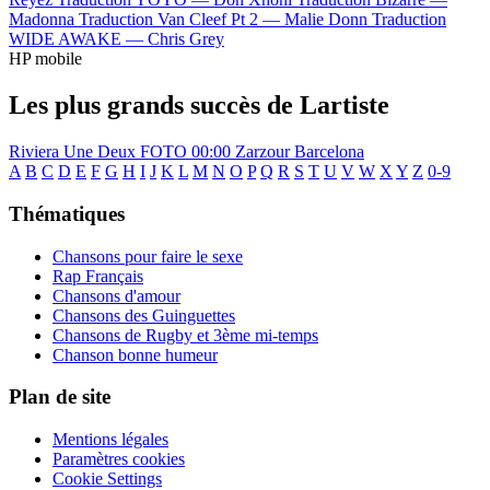
Madonna
Traduction Van Cleef Pt 2 —
Malie Donn
Traduction
WIDE AWAKE —
Chris Grey
HP mobile
Les plus grands succès de Lartiste
Riviera
Une Deux
FOTO
00:00
Zarzour
Barcelona
A
B
C
D
E
F
G
H
I
J
K
L
M
N
O
P
Q
R
S
T
U
V
W
X
Y
Z
0-9
Thématiques
Chansons pour faire le sexe
Rap Français
Chansons d'amour
Chansons des Guinguettes
Chansons de Rugby et 3ème mi-temps
Chanson bonne humeur
Plan de site
Mentions légales
Paramètres cookies
Cookie Settings