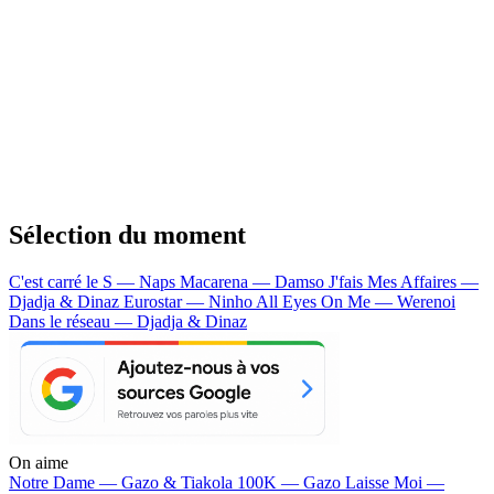
Sélection du moment
C'est carré le S — Naps
Macarena — Damso
J'fais Mes Affaires —
Djadja & Dinaz
Eurostar — Ninho
All Eyes On Me — Werenoi
Dans le réseau — Djadja & Dinaz
On aime
Notre Dame —
Gazo & Tiakola
100K —
Gazo
Laisse Moi —