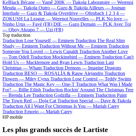
KeBlack
Bécane —
Yamê
200K —
Tiakola
Laboratoire —
Werenoi
Meuda —
Tiakola
Outro —
Gazo & Tiakola
Ailleurs —
Josman
Interlude —
Gazo & Tiakola
Overdrive —
Ofenbach
1 2 3 4 —
ZOKUSH
La League —
Werenoi
Nouvelles —
PLK
No love —
Ninho
Urus —
Favé (FR)
DIE —
Gazo
Demain —
PLK
Avec Toi
—
Oboy
Akrapo 7 —
Uzi (FR)
Top traduction
Traduction Lose Yourself —
Eminem
Traduction The Real Slim
Shady —
Eminem
Traduction Without Me —
Eminem
Traduction
Someone You Loved —
Lewis Capaldi
Traduction Another Love
—
Tom Odell
Traduction Mockingbird —
Eminem
Traduction Can't
Hold Us —
Macklemore and Ryan Lewis
Traduction Last
Christmas —
Wham
Traduction Demons —
Imagine Dragons
Traduction BESO —
ROSALÍA & Rauw Alejandro
Traduction
Flowers —
Miley Cyrus
Traduction Lose Control —
Teddy Swims
Traduction The Magic Key —
One-T
Traduction What Was I Made
For? —
Billie Eilish
Traduction Rockin' Around The Christmas Tree
—
Brenda Lee
Traduction Godzilla —
Eminem
Traduction Paint
The Town Red —
Doja Cat
Traduction Special —
Dave & Tiakola
Traduction All I Want For Christmas Is You —
Mariah Carey
Traduction Emorio —
Mariah Carey
HP mobile
Les plus grands succès de Lartiste