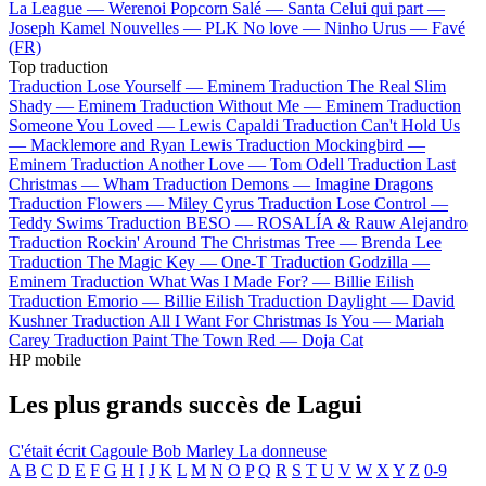
La League —
Werenoi
Popcorn Salé —
Santa
Celui qui part —
Joseph Kamel
Nouvelles —
PLK
No love —
Ninho
Urus —
Favé
(FR)
Top traduction
Traduction Lose Yourself —
Eminem
Traduction The Real Slim
Shady —
Eminem
Traduction Without Me —
Eminem
Traduction
Someone You Loved —
Lewis Capaldi
Traduction Can't Hold Us
—
Macklemore and Ryan Lewis
Traduction Mockingbird —
Eminem
Traduction Another Love —
Tom Odell
Traduction Last
Christmas —
Wham
Traduction Demons —
Imagine Dragons
Traduction Flowers —
Miley Cyrus
Traduction Lose Control —
Teddy Swims
Traduction BESO —
ROSALÍA & Rauw Alejandro
Traduction Rockin' Around The Christmas Tree —
Brenda Lee
Traduction The Magic Key —
One-T
Traduction Godzilla —
Eminem
Traduction What Was I Made For? —
Billie Eilish
Traduction Emorio —
Billie Eilish
Traduction Daylight —
David
Kushner
Traduction All I Want For Christmas Is You —
Mariah
Carey
Traduction Paint The Town Red —
Doja Cat
HP mobile
Les plus grands succès de Lagui
C'était écrit
Cagoule
Bob Marley
La donneuse
A
B
C
D
E
F
G
H
I
J
K
L
M
N
O
P
Q
R
S
T
U
V
W
X
Y
Z
0-9