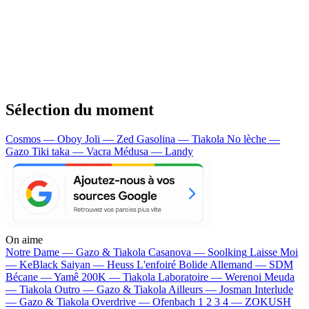
Sélection du moment
Cosmos — Oboy
Joli — Zed
Gasolina — Tiakola
No lèche —
Gazo
Tiki taka — Vacra
Médusa — Landy
On aime
Notre Dame —
Gazo & Tiakola
Casanova —
Soolking
Laisse Moi
—
KeBlack
Saiyan —
Heuss L'enfoiré
Bolide Allemand —
SDM
Bécane —
Yamê
200K —
Tiakola
Laboratoire —
Werenoi
Meuda
—
Tiakola
Outro —
Gazo & Tiakola
Ailleurs —
Josman
Interlude
—
Gazo & Tiakola
Overdrive —
Ofenbach
1 2 3 4 —
ZOKUSH