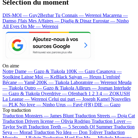
Sélection du moment
DIS-MOI — Guy2Bezbar
Tu Connais — Werenoi
Macarena —
Damso
J'fais Mes Affaires — Djadja & Dinaz
Eurostar — Ninho
All Eyes On Me — Werenoi
On aime
Notre Dame —
Gazo & Tiakola
100K —
Gazo
Casanova —
Soolking
Laisse Moi —
KeBlack
Saiyan —
Heuss L'enfoiré
Bécane —
Yamê
200K —
Tiakola
Laboratoire —
Werenoi
Meuda
—
Tiakola
Outro —
Gazo & Tiakola
Ailleurs —
Josman
Interlude
—
Gazo & Tiakola
Overdrive —
Ofenbach
1 2 3 4 —
ZOKUSH
La League —
Werenoi
Celui qui part —
Joseph Kamel
Nouvelles
—
PLK
No love —
Ninho
Urus —
Favé (FR)
DIE —
Gazo
Top traduction
Traduction Monsters —
James Blunt
Traduction Streets —
Doja Cat
Traduction Drivers license —
Olivia Rodrigo
Traduction Lover —
Taylor Swift
Traduction Teeth —
5 Seconds Of Summer
Traduction
Seya —
Morad
Traduction No Idea —
Don Toliver
Traduction
Morado —
J Balvin
Traduction Hard For Me —
Michele Morrone