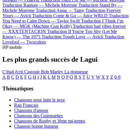
Traduction Rapture —
Michele Morrone
Traduction Stand By —
Michele Morrone
Traduction Agua —
Tainy
Traduction Forever
Yours —
Avicii
Traduction Come & Go —
Juice WRLD
Traduction
You Need to Calm Down —
Taylor Swift
Traduction I Think I’m
Okay —
MGK (Machine Gun Kelly)
Traduction bad vibes forever
—
XXXTENTACION
Traduction If You're Too Shy (Let Me
Know) —
The 1975
Traduction Tough Love —
Avicii
Traduction
Lovefool —
Twocolors
HP mobile
Les plus grands succès de Lagui
C'était écrit
Cagoule
Bob Marley
La donneuse
A
B
C
D
E
F
G
H
I
J
K
L
M
N
O
P
Q
R
S
T
U
V
W
X
Y
Z
0-9
Thématiques
Chansons pour faire le sexe
Rap Français
Chansons d'amour
Chansons des Guinguettes
Chansons de Rugby et 3ème mi-temps
Chanson bonne humeur