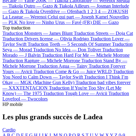
Bécane —
Yamê
200K —
Tiakola
Laboratoire —
Werenoi
Meuda
—
Tiakola
Outro —
Gazo & Tiakola
Ailleurs —
Josman
Interlude
—
Gazo & Tiakola
Overdrive —
Ofenbach
1 2 3 4 —
ZOKUSH
La League —
Werenoi
Celui qui part —
Joseph Kamel
Nouvelles
—
PLK
No love —
Ninho
Urus —
Favé (FR)
DIE —
Gazo
Top traduction
Traduction Monsters —
James Blunt
Traduction Streets —
Doja Cat
Traduction Drivers license —
Olivia Rodrigo
Traduction Lover —
Taylor Swift
Traduction Teeth —
5 Seconds Of Summer
Traduction
Seya —
Morad
Traduction No Idea —
Don Toliver
Traduction
Morado —
J Balvin
Traduction Hard For Me —
Michele Morrone
Traduction Rapture —
Michele Morrone
Traduction Stand By —
Michele Morrone
Traduction Agua —
Tainy
Traduction Forever
Yours —
Avicii
Traduction Come & Go —
Juice WRLD
Traduction
You Need to Calm Down —
Taylor Swift
Traduction I Think I’m
Okay —
MGK (Machine Gun Kelly)
Traduction bad vibes forever
—
XXXTENTACION
Traduction If You're Too Shy (Let Me
Know) —
The 1975
Traduction Tough Love —
Avicii
Traduction
Lovefool —
Twocolors
HP mobile
Les plus grands succès de Ladea
Cardio
A
B
C
D
E
F
G
H
I
J
K
L
M
N
O
P
Q
R
S
T
U
V
W
X
Y
Z
0-9