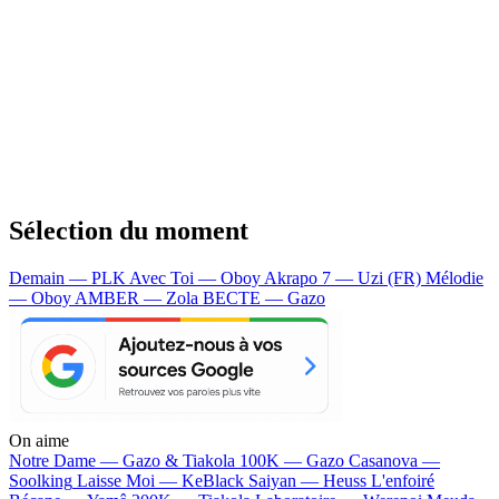
Sélection du moment
Demain — PLK
Avec Toi — Oboy
Akrapo 7 — Uzi (FR)
Mélodie
— Oboy
AMBER — Zola
BECTE — Gazo
On aime
Notre Dame —
Gazo & Tiakola
100K —
Gazo
Casanova —
Soolking
Laisse Moi —
KeBlack
Saiyan —
Heuss L'enfoiré