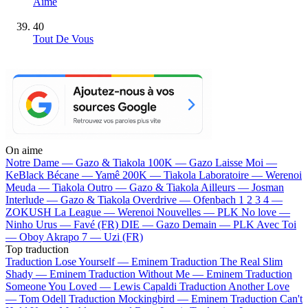
Aime
40
Tout De Vous
On aime
Notre Dame —
Gazo & Tiakola
100K —
Gazo
Laisse Moi —
KeBlack
Bécane —
Yamê
200K —
Tiakola
Laboratoire —
Werenoi
Meuda —
Tiakola
Outro —
Gazo & Tiakola
Ailleurs —
Josman
Interlude —
Gazo & Tiakola
Overdrive —
Ofenbach
1 2 3 4 —
ZOKUSH
La League —
Werenoi
Nouvelles —
PLK
No love —
Ninho
Urus —
Favé (FR)
DIE —
Gazo
Demain —
PLK
Avec Toi
—
Oboy
Akrapo 7 —
Uzi (FR)
Top traduction
Traduction Lose Yourself —
Eminem
Traduction The Real Slim
Shady —
Eminem
Traduction Without Me —
Eminem
Traduction
Someone You Loved —
Lewis Capaldi
Traduction Another Love
—
Tom Odell
Traduction Mockingbird —
Eminem
Traduction Can't