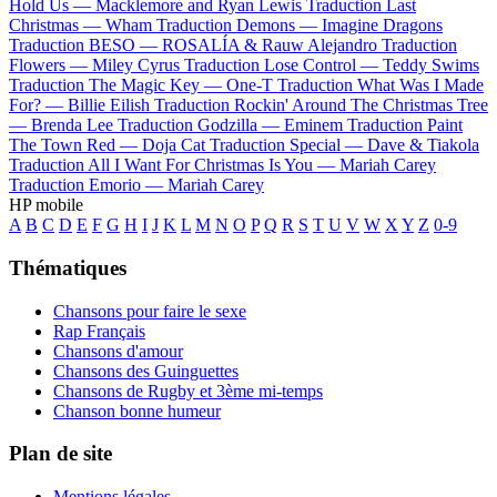
Hold Us —
Macklemore and Ryan Lewis
Traduction Last
Christmas —
Wham
Traduction Demons —
Imagine Dragons
Traduction BESO —
ROSALÍA & Rauw Alejandro
Traduction
Flowers —
Miley Cyrus
Traduction Lose Control —
Teddy Swims
Traduction The Magic Key —
One-T
Traduction What Was I Made
For? —
Billie Eilish
Traduction Rockin' Around The Christmas Tree
—
Brenda Lee
Traduction Godzilla —
Eminem
Traduction Paint
The Town Red —
Doja Cat
Traduction Special —
Dave & Tiakola
Traduction All I Want For Christmas Is You —
Mariah Carey
Traduction Emorio —
Mariah Carey
HP mobile
A
B
C
D
E
F
G
H
I
J
K
L
M
N
O
P
Q
R
S
T
U
V
W
X
Y
Z
0-9
Thématiques
Chansons pour faire le sexe
Rap Français
Chansons d'amour
Chansons des Guinguettes
Chansons de Rugby et 3ème mi-temps
Chanson bonne humeur
Plan de site
Mentions légales