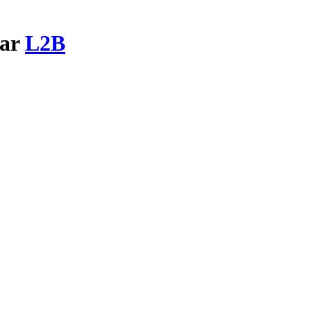
par
L2B