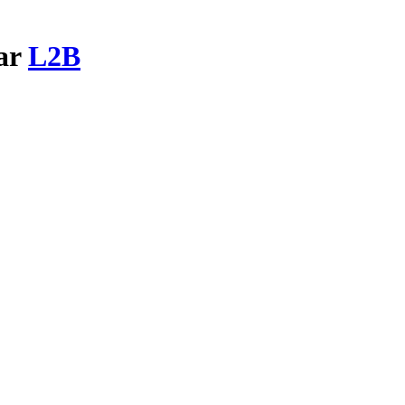
par
L2B