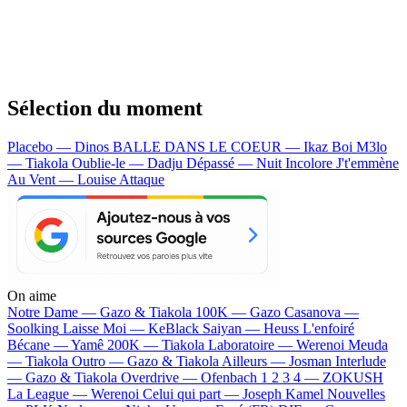
Sélection du moment
Placebo — Dinos
BALLE DANS LE COEUR — Ikaz Boi
M3lo
— Tiakola
Oublie-le — Dadju
Dépassé — Nuit Incolore
J't'emmène
Au Vent — Louise Attaque
On aime
Notre Dame —
Gazo & Tiakola
100K —
Gazo
Casanova —
Soolking
Laisse Moi —
KeBlack
Saiyan —
Heuss L'enfoiré
Bécane —
Yamê
200K —
Tiakola
Laboratoire —
Werenoi
Meuda
—
Tiakola
Outro —
Gazo & Tiakola
Ailleurs —
Josman
Interlude
—
Gazo & Tiakola
Overdrive —
Ofenbach
1 2 3 4 —
ZOKUSH
La League —
Werenoi
Celui qui part —
Joseph Kamel
Nouvelles