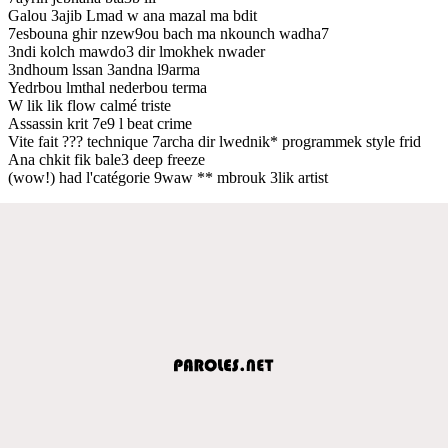
Galou 3ajib Lmad w ana mazal ma bdit
7esbouna ghir nzew9ou bach ma nkounch wadha7
3ndi kolch mawdo3 dir lmokhek nwader
3ndhoum lssan 3andna l9arma
Yedrbou lmthal nederbou terma
W lik lik flow calmé triste
Assassin krit 7e9 l beat crime
Vite fait ??? technique 7archa dir lwednik* programmek style frid
Ana chkit fik bale3 deep freeze
(wow!) had l'catégorie 9waw ** mbrouk 3lik artist