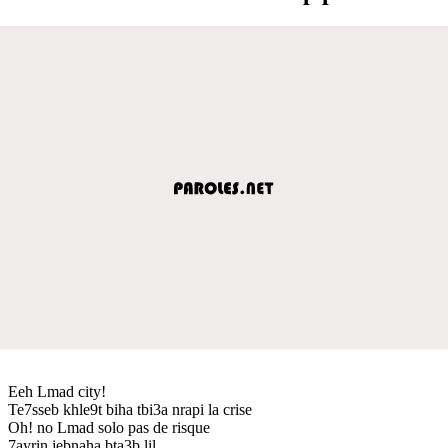
Eeh Lmad city!
Te7sseb khle9t biha tbi3a nrapi la crise
Oh! no Lmad solo pas de risque
7ayrin jebnaha bta3b lil