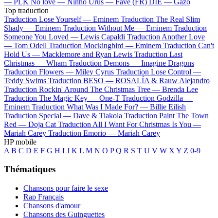
—
PLK
No love —
Ninho
Urus —
Favé (FR)
DIE —
Gazo
Top traduction
Traduction Lose Yourself —
Eminem
Traduction The Real Slim
Shady —
Eminem
Traduction Without Me —
Eminem
Traduction
Someone You Loved —
Lewis Capaldi
Traduction Another Love
—
Tom Odell
Traduction Mockingbird —
Eminem
Traduction Can't
Hold Us —
Macklemore and Ryan Lewis
Traduction Last
Christmas —
Wham
Traduction Demons —
Imagine Dragons
Traduction Flowers —
Miley Cyrus
Traduction Lose Control —
Teddy Swims
Traduction BESO —
ROSALÍA & Rauw Alejandro
Traduction Rockin' Around The Christmas Tree —
Brenda Lee
Traduction The Magic Key —
One-T
Traduction Godzilla —
Eminem
Traduction What Was I Made For? —
Billie Eilish
Traduction Special —
Dave & Tiakola
Traduction Paint The Town
Red —
Doja Cat
Traduction All I Want For Christmas Is You —
Mariah Carey
Traduction Emorio —
Mariah Carey
HP mobile
A
B
C
D
E
F
G
H
I
J
K
L
M
N
O
P
Q
R
S
T
U
V
W
X
Y
Z
0-9
Thématiques
Chansons pour faire le sexe
Rap Français
Chansons d'amour
Chansons des Guinguettes