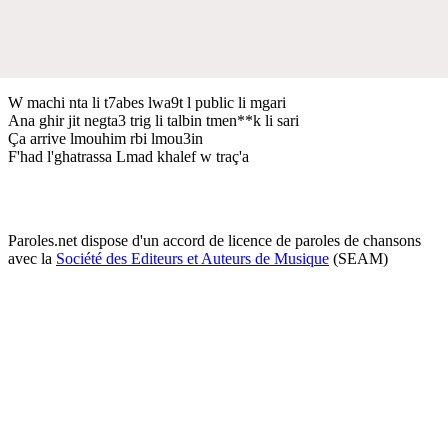
W machi nta li t7abes lwa9t l public li mgari
Ana ghir jit negta3 trig li talbin tmen**k li sari
Ça arrive lmouhim rbi lmou3in
F'had l'ghatrassa Lmad khalef w traç'a
Paroles.net dispose d'un accord de licence de paroles de chansons
avec la
Société des Editeurs et Auteurs de Musique
(SEAM)