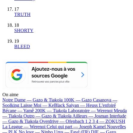
17
TRUTH
18
SHORTY
19
BLEED
On aime
Notre Dame —
Gazo & Tiakola
100K —
Gazo
Casanova —
Soolking
Laisse Moi —
KeBlack
Saiyan —
Heuss L'enfoiré
Bécane —
Yamê
200K —
Tiakola
Laboratoire —
Werenoi
Meuda
—
Tiakola
Outro —
Gazo & Tiakola
Ailleurs —
Josman
Interlude
—
Gazo & Tiakola
Overdrive —
Ofenbach
1 2 3 4 —
ZOKUSH
La League —
Werenoi
Celui qui part —
Joseph Kamel
Nouvelles
—
PLK
No love —
Ninho
Urus —
Favé (FR)
DIE —
Gazo