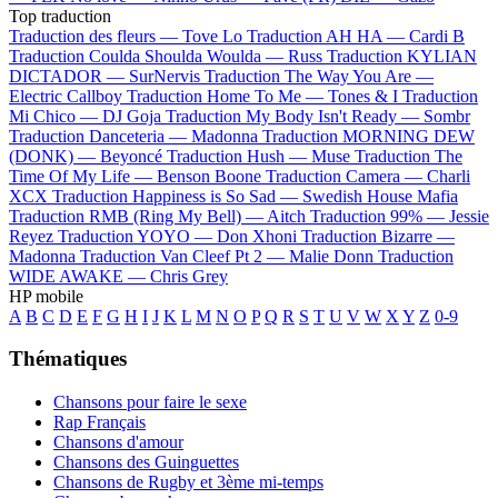
Top traduction
Traduction des fleurs —
Tove Lo
Traduction AH HA —
Cardi B
Traduction Coulda Shoulda Woulda —
Russ
Traduction KYLIAN
DICTADOR —
SurNervis
Traduction The Way You Are —
Electric Callboy
Traduction Home To Me —
Tones & I
Traduction
Mi Chico —
DJ Goja
Traduction My Body Isn't Ready —
Sombr
Traduction Danceteria —
Madonna
Traduction MORNING DEW
(DONK) —
Beyoncé
Traduction Hush —
Muse
Traduction The
Time Of My Life —
Benson Boone
Traduction Camera —
Charli
XCX
Traduction Happiness is So Sad —
Swedish House Mafia
Traduction RMB (Ring My Bell) —
Aitch
Traduction 99% —
Jessie
Reyez
Traduction YOYO —
Don Xhoni
Traduction Bizarre —
Madonna
Traduction Van Cleef Pt 2 —
Malie Donn
Traduction
WIDE AWAKE —
Chris Grey
HP mobile
A
B
C
D
E
F
G
H
I
J
K
L
M
N
O
P
Q
R
S
T
U
V
W
X
Y
Z
0-9
Thématiques
Chansons pour faire le sexe
Rap Français
Chansons d'amour
Chansons des Guinguettes
Chansons de Rugby et 3ème mi-temps