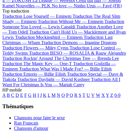
4 —
ZOKUSH
La League —
Werenoi
Celui qui part —
Joseph
Kamel
Nouvelles —
PLK
No love —
Ninho
Urus —
Favé (FR)
Top traduction
Traduction Lose Yourself —
Eminem
Traduction The Real Slim
Shady —
Eminem
Traduction Without Me —
Eminem
Traduction
Someone You Loved —
Lewis Capaldi
Traduction Another Love
—
Tom Odell
Traduction Can't Hold Us —
Macklemore and Ryan
Lewis
Traduction Mockingbird —
Eminem
Traduction Last
Christmas —
Wham
Traduction Demons —
Imagine Dragons
Traduction Flowers —
Miley Cyrus
Traduction Lose Control —
Teddy Swims
Traduction BESO —
ROSALÍA & Rauw Alejandro
Traduction Rockin' Around The Christmas Tree —
Brenda Lee
Traduction The Magic Key —
One-T
Traduction Godzilla —
Eminem
Traduction What Was I Made For? —
Billie Eilish
Traduction Emorio —
Billie Eilish
Traduction Special —
Dave &
Tiakola
Traduction Daylight —
David Kushner
Traduction All I
Want For Christmas Is You —
Mariah Carey
HP mobile
A
B
C
D
E
F
G
H
I
J
K
L
M
N
O
P
Q
R
S
T
U
V
W
X
Y
Z
0-9
Thématiques
Chansons pour faire le sexe
Rap Français
Chansons d'amour