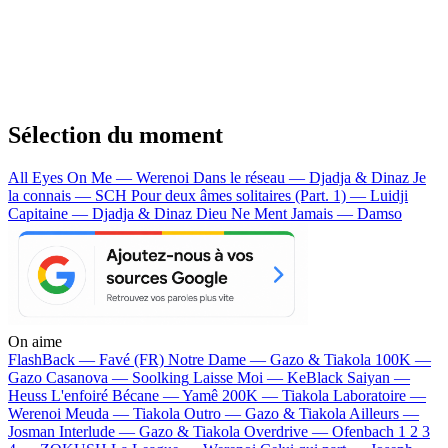
Sélection du moment
All Eyes On Me — Werenoi
Dans le réseau — Djadja & Dinaz
Je
la connais — SCH
Pour deux âmes solitaires (Part. 1) — Luidji
Capitaine — Djadja & Dinaz
Dieu Ne Ment Jamais — Damso
On aime
FlashBack —
Favé (FR)
Notre Dame —
Gazo & Tiakola
100K —
Gazo
Casanova —
Soolking
Laisse Moi —
KeBlack
Saiyan —
Heuss L'enfoiré
Bécane —
Yamê
200K —
Tiakola
Laboratoire —
Werenoi
Meuda —
Tiakola
Outro —
Gazo & Tiakola
Ailleurs —
Josman
Interlude —
Gazo & Tiakola
Overdrive —
Ofenbach
1 2 3