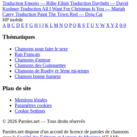
Traduction Emorio —
Billie Eilish
Traduction Daylight —
David
Kushner
Traduction All I Want For Christmas Is You —
Mariah
Carey
Traduction Paint The Town Red —
Doja Cat
HP mobile
A
B
C
D
E
F
G
H
I
J
K
L
M
N
O
P
Q
R
S
T
U
V
W
X
Y
Z
0-9
Thématiques
Chansons pour faire le sexe
Rap Français
Chansons d'amour
Chansons des Guinguettes
Chansons de Rugby et 3ème mi-temps
Chanson bonne humeur
Plan de site
Mentions légales
Paramètres cookies
Cookie Settings
© 2026 Paroles.net — Tous droits réservés
Paroles.net dispose d'un accord de licence de paroles de chansons