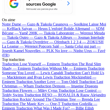
On aime
Notre Dame —
Gazo & Tiakola
Casanova —
Soolking
Laisse Moi
—
KeBlack
Saiyan —
Heuss L'enfoiré
Bolide Allemand —
SDM
Bécane —
Yamê
200K —
Tiakola
Laboratoire —
Werenoi
Meuda
—
Tiakola
Outro —
Gazo & Tiakola
Ailleurs —
Josman
Interlude
—
Gazo & Tiakola
Overdrive —
Ofenbach
1 2 3 4 —
ZOKUSH
La League —
Werenoi
Popcorn Salé —
Santa
Celui qui part —
Joseph Kamel
Nouvelles —
PLK
No love —
Ninho
Urus —
Favé
(FR)
Top traduction
Traduction Lose Yourself —
Eminem
Traduction The Real Slim
Shady —
Eminem
Traduction Without Me —
Eminem
Traduction
Someone You Loved —
Lewis Capaldi
Traduction Can't Hold Us
—
Macklemore and Ryan Lewis
Traduction Mockingbird —
Eminem
Traduction Another Love —
Tom Odell
Traduction Last
Christmas —
Wham
Traduction Demons —
Imagine Dragons
Traduction Flowers —
Miley Cyrus
Traduction Lose Control —
Teddy Swims
Traduction BESO —
ROSALÍA & Rauw Alejandro
Traduction Rockin' Around The Christmas Tree —
Brenda Lee
Traduction The Magic Key —
One-T
Traduction Godzilla —
Eminem
Traduction What Was I Made For? —
Billie Eilish