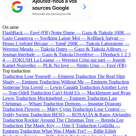
On aime
FlashBack —
Favé (FR)
Notre Dame —
Gazo & Tiakola
100K —
Gazo
Casanova —
Soolking
Laisse Moi —
KeBlack
Saiyan —
Heuss L'enfoiré
Bécane —
Yamê
200K —
Tiakola
Laboratoire —
Werenoi
Meuda —
Tiakola
Outro —
Gazo & Tiakola
Ailleurs —
Josman
Interlude —
Gazo & Tiakola
Overdrive —
Ofenbach
1 2 3
4 —
ZOKUSH
La League —
Werenoi
Celui qui part —
Joseph
Kamel
Nouvelles —
PLK
No love —
Ninho
Urus —
Favé (FR)
Top traduction
Traduction Lose Yourself —
Eminem
Traduction The Real Slim
Shady —
Eminem
Traduction Without Me —
Eminem
Traduction
Someone You Loved —
Lewis Capaldi
Traduction Another Love
—
Tom Odell
Traduction Can't Hold Us —
Macklemore and Ryan
Lewis
Traduction Mockingbird —
Eminem
Traduction Last
Christmas —
Wham
Traduction Demons —
Imagine Dragons
Traduction Flowers —
Miley Cyrus
Traduction Lose Control —
Teddy Swims
Traduction BESO —
ROSALÍA & Rauw Alejandro
Traduction Rockin' Around The Christmas Tree —
Brenda Lee
Traduction The Magic Key —
One-T
Traduction Godzilla —
Eminem
Traduction What Was I Made For? —
Billie Eilish