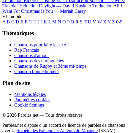
Traduction Emorio —
Billie Eilish
Traduction Special —
Dave &
Tiakola
Traduction Daylight —
David Kushner
Traduction All I
Want For Christmas Is You —
Mariah Carey
HP mobile
A
B
C
D
E
F
G
H
I
J
K
L
M
N
O
P
Q
R
S
T
U
V
W
X
Y
Z
0-9
Thématiques
Chansons pour faire le sexe
Rap Français
Chansons d'amour
Chansons des Guinguettes
Chansons de Rugby et 3ème mi-temps
Chanson bonne humeur
Plan de site
Mentions légales
Paramètres cookies
Cookie Settings
© 2026 Paroles.net — Tous droits réservés
Paroles.net dispose d'un accord de licence de paroles de chansons
avec la
Société des Editeurs et Auteurs de Musique
(SEAM)