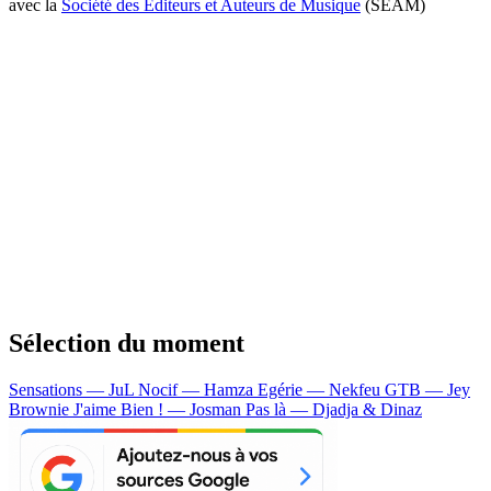
avec la
Société des Editeurs et Auteurs de Musique
(SEAM)
Sélection du moment
Sensations — JuL
Nocif — Hamza
Egérie — Nekfeu
GTB — Jey
Brownie
J'aime Bien ! — Josman
Pas là — Djadja & Dinaz