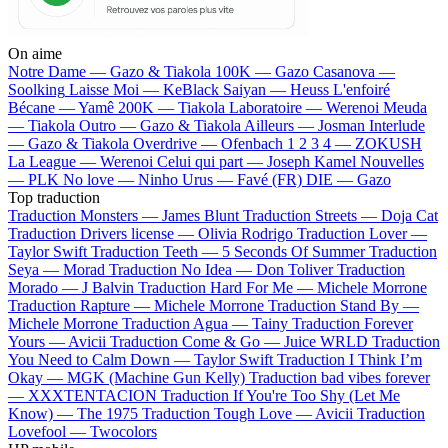
On aime
Notre Dame —
Gazo & Tiakola
100K —
Gazo
Casanova —
Soolking
Laisse Moi —
KeBlack
Saiyan —
Heuss L'enfoiré
Bécane —
Yamê
200K —
Tiakola
Laboratoire —
Werenoi
Meuda
—
Tiakola
Outro —
Gazo & Tiakola
Ailleurs —
Josman
Interlude
—
Gazo & Tiakola
Overdrive —
Ofenbach
1 2 3 4 —
ZOKUSH
La League —
Werenoi
Celui qui part —
Joseph Kamel
Nouvelles
—
PLK
No love —
Ninho
Urus —
Favé (FR)
DIE —
Gazo
Top traduction
Traduction Monsters —
James Blunt
Traduction Streets —
Doja Cat
Traduction Drivers license —
Olivia Rodrigo
Traduction Lover —
Taylor Swift
Traduction Teeth —
5 Seconds Of Summer
Traduction
Seya —
Morad
Traduction No Idea —
Don Toliver
Traduction
Morado —
J Balvin
Traduction Hard For Me —
Michele Morrone
Traduction Rapture —
Michele Morrone
Traduction Stand By —
Michele Morrone
Traduction Agua —
Tainy
Traduction Forever
Yours —
Avicii
Traduction Come & Go —
Juice WRLD
Traduction
You Need to Calm Down —
Taylor Swift
Traduction I Think I’m
Okay —
MGK (Machine Gun Kelly)
Traduction bad vibes forever
—
XXXTENTACION
Traduction If You're Too Shy (Let Me
Know) —
The 1975
Traduction Tough Love —
Avicii
Traduction
Lovefool —
Twocolors