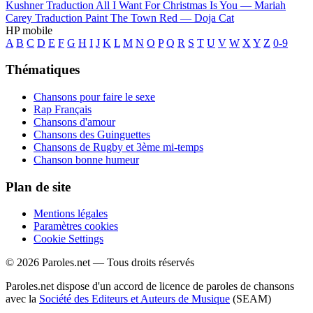
Kushner
Traduction All I Want For Christmas Is You —
Mariah
Carey
Traduction Paint The Town Red —
Doja Cat
HP mobile
A
B
C
D
E
F
G
H
I
J
K
L
M
N
O
P
Q
R
S
T
U
V
W
X
Y
Z
0-9
Thématiques
Chansons pour faire le sexe
Rap Français
Chansons d'amour
Chansons des Guinguettes
Chansons de Rugby et 3ème mi-temps
Chanson bonne humeur
Plan de site
Mentions légales
Paramètres cookies
Cookie Settings
© 2026 Paroles.net — Tous droits réservés
Paroles.net dispose d'un accord de licence de paroles de chansons
avec la
Société des Editeurs et Auteurs de Musique
(SEAM)