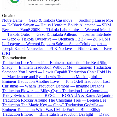
On aime
Notre Dame —
Gazo & Tiakola
Casanova —
Soolking
Laisse Moi
—
KeBlack
Saiyan —
Heuss L'enfoiré
Bolide Allemand —
SDM
Bécane —
Yamê
200K —
Tiakola
Laboratoire —
Werenoi
Meuda
—
Tiakola
Outro —
Gazo & Tiakola
Ailleurs —
Josman
Interlude
—
Gazo & Tiakola
Overdrive —
Ofenbach
1 2 3 4 —
ZOKUSH
La League —
Werenoi
Popcorn Salé —
Santa
Celui qui part —
Joseph Kamel
Nouvelles —
PLK
No love —
Ninho
Urus —
Favé
(FR)
Top traduction
Traduction Lose Yourself —
Eminem
Traduction The Real Slim
Shady —
Eminem
Traduction Without Me —
Eminem
Traduction
Someone You Loved —
Lewis Capaldi
Traduction Can't Hold Us
—
Macklemore and Ryan Lewis
Traduction Mockingbird —
Eminem
Traduction Another Love —
Tom Odell
Traduction Last
Christmas —
Wham
Traduction Demons —
Imagine Dragons
Traduction Flowers —
Miley Cyrus
Traduction Lose Control —
Teddy Swims
Traduction BESO —
ROSALÍA & Rauw Alejandro
Traduction Rockin' Around The Christmas Tree —
Brenda Lee
Traduction The Magic Key —
One-T
Traduction Godzilla —
Eminem
Traduction What Was I Made For? —
Billie Eilish
Traduction Emorio —
Billie Eilish
Traduction Daylight —
David