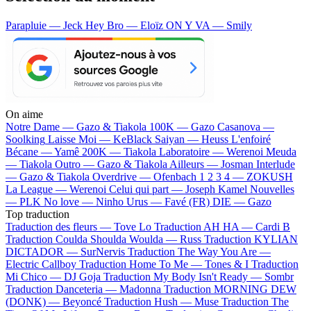
Parapluie — Jeck
Hey Bro — Eloïz
ON Y VA — Smily
On aime
Notre Dame —
Gazo & Tiakola
100K —
Gazo
Casanova —
Soolking
Laisse Moi —
KeBlack
Saiyan —
Heuss L'enfoiré
Bécane —
Yamê
200K —
Tiakola
Laboratoire —
Werenoi
Meuda
—
Tiakola
Outro —
Gazo & Tiakola
Ailleurs —
Josman
Interlude
—
Gazo & Tiakola
Overdrive —
Ofenbach
1 2 3 4 —
ZOKUSH
La League —
Werenoi
Celui qui part —
Joseph Kamel
Nouvelles
—
PLK
No love —
Ninho
Urus —
Favé (FR)
DIE —
Gazo
Top traduction
Traduction des fleurs —
Tove Lo
Traduction AH HA —
Cardi B
Traduction Coulda Shoulda Woulda —
Russ
Traduction KYLIAN
DICTADOR —
SurNervis
Traduction The Way You Are —
Electric Callboy
Traduction Home To Me —
Tones & I
Traduction
Mi Chico —
DJ Goja
Traduction My Body Isn't Ready —
Sombr
Traduction Danceteria —
Madonna
Traduction MORNING DEW
(DONK) —
Beyoncé
Traduction Hush —
Muse
Traduction The