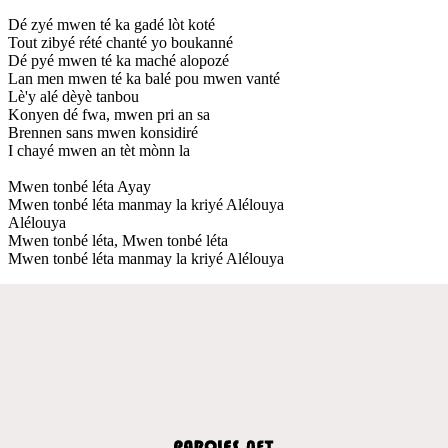
Dé zyé mwen té ka gadé lòt koté
Tout zibyé rété chanté yo boukanné
Dé pyé mwen té ka maché alopozé
Lan men mwen té ka balé pou mwen vanté
Lè'y alé dèyè tanbou
Konyen dé fwa, mwen pri an sa
Brennen sans mwen konsidiré
I chayé mwen an tèt mònn la
Mwen tonbé léta Ayay
Mwen tonbé léta manmay la kriyé Alélouya
Alélouya
Mwen tonbé léta, Mwen tonbé léta
Mwen tonbé léta manmay la kriyé Alélouya