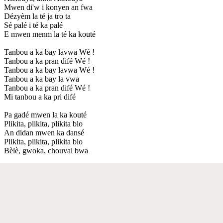
Mwen di'w i konyen an fwa
Dézyèm la té ja tro ta
Sé palé i té ka palé
E mwen menm la té ka kouté
Tanbou a ka bay lavwa Wé !
Tanbou a ka pran difé Wé !
Tanbou a ka bay lavwa Wé !
Tanbou a ka bay la vwa
Tanbou a ka pran difé Wé !
Mi tanbou a ka pri difé
Pa gadé mwen la ka kouté
Plikita, plikita, plikita blo
An didan mwen ka dansé
Plikita, plikita, plikita blo
Bèlè, gwoka, chouval bwa