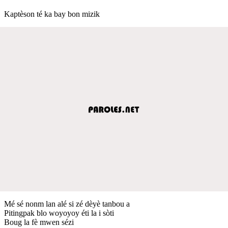
Kaptèson té ka bay bon mizik
Mé sé nonm lan alé si zé dèyè tanbou a
Pitingpak blo woyoyoy éti la i sòti
Boug la fè mwen sézi