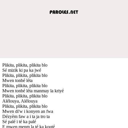
Plikita, plikita, plikita blo
Sé mizik ki pa ka jwé
Plikita, plikita, plikita blo
Mwen tonbé léta
Plikita, plikita, plikita blo
Mwen tonbé léta manmay la kriyé
Plikita, plikita, plikita blo
Alélouya, Alélouya
Plikita, plikita, plikita blo
Mwen di'w i konyen an fwa
Dézyèm faw a i ta ja tro ta
Sé palé i té ka palé
E mwen menm la té ka kouté