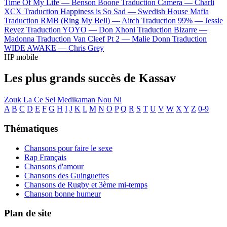
Time Of My Life —
Benson Boone
Traduction Camera —
Charli
XCX
Traduction Happiness is So Sad —
Swedish House Mafia
Traduction RMB (Ring My Bell) —
Aitch
Traduction 99% —
Jessie
Reyez
Traduction YOYO —
Don Xhoni
Traduction Bizarre —
Madonna
Traduction Van Cleef Pt 2 —
Malie Donn
Traduction
WIDE AWAKE —
Chris Grey
HP mobile
Les plus grands succès de Kassav
Zouk La Ce Sel Medikaman Nou Ni
A
B
C
D
E
F
G
H
I
J
K
L
M
N
O
P
Q
R
S
T
U
V
W
X
Y
Z
0-9
Thématiques
Chansons pour faire le sexe
Rap Français
Chansons d'amour
Chansons des Guinguettes
Chansons de Rugby et 3ème mi-temps
Chanson bonne humeur
Plan de site