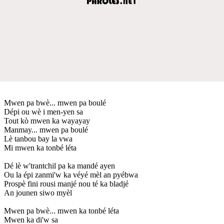
Mwen pa bwè... mwen pa boulé
Dépi ou wè i men-yen sa
Tout kò mwen ka wayayay
Manmay... mwen pa boulé
Lè tanbou bay la vwa
Mi mwen ka tonbé léta
Dé lè w'trantchil pa ka mandé ayen
Ou la épi zanmi'w ka véyé mèl an pyébwa
Prospè fini rousi manjé nou té ka bladjé
An jounen siwo myèl
Mwen pa bwè... mwen ka tonbé léta
Mwen ka di'w sa