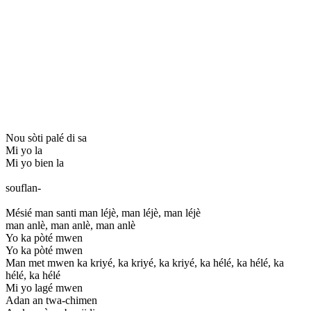
Nou sòti palé di sa
Mi yo la
Mi yo bien la
souflan-
Mésié man santi man léjè, man léjè, man léjè
man anlè, man anlè, man anlè
Yo ka pòté mwen
Yo ka pòté mwen
Man met mwen ka kriyé, ka kriyé, ka kriyé, ka hélé, ka hélé, ka
hélé, ka hélé
Mi yo lagé mwen
Adan an twa-chimen