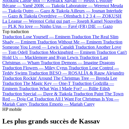
Soolking
Laisse Moi —
KeBlack
Saiyan —
Heuss L'enfoiré
Bécane —
Yamê
200K —
Tiakola
Laboratoire —
Werenoi
Meuda
—
Tiakola
Outro —
Gazo & Tiakola
Ailleurs —
Josman
Interlude
—
Gazo & Tiakola
Overdrive —
Ofenbach
1 2 3 4 —
ZOKUSH
La League —
Werenoi
Celui qui part —
Joseph Kamel
Nouvelles
—
PLK
No love —
Ninho
Urus —
Favé (FR)
DIE —
Gazo
Top traduction
Traduction Lose Yourself —
Eminem
Traduction The Real Slim
Shady —
Eminem
Traduction Without Me —
Eminem
Traduction
Someone You Loved —
Lewis Capaldi
Traduction Another Love
—
Tom Odell
Traduction Mockingbird —
Eminem
Traduction Can't
Hold Us —
Macklemore and Ryan Lewis
Traduction Last
Christmas —
Wham
Traduction Demons —
Imagine Dragons
Traduction Flowers —
Miley Cyrus
Traduction Lose Control —
Teddy Swims
Traduction BESO —
ROSALÍA & Rauw Alejandro
Traduction Rockin' Around The Christmas Tree —
Brenda Lee
Traduction The Magic Key —
One-T
Traduction Godzilla —
Eminem
Traduction What Was I Made For? —
Billie Eilish
Traduction Special —
Dave & Tiakola
Traduction Paint The Town
Red —
Doja Cat
Traduction All I Want For Christmas Is You —
Mariah Carey
Traduction Emorio —
Mariah Carey
HP mobile
Les plus grands succès de Kassav