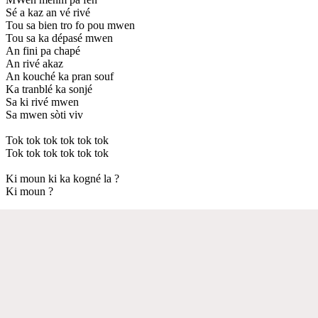
Sé a kaz an vé rivé
Tou sa bien tro fo pou mwen
Tou sa ka dépasé mwen
An fini pa chapé
An rivé akaz
An kouché ka pran souf
Ka tranblé ka sonjé
Sa ki rivé mwen
Sa mwen sòti viv
Tok tok tok tok tok tok
Tok tok tok tok tok tok
Ki moun ki ka kogné la ?
Ki moun ?