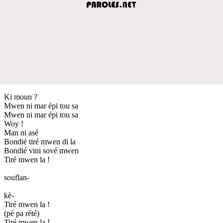
Ki moun ?
Mwen ni mar épi tou sa
Mwen ni mar épi tou sa
Woy !
Man ni asé
Bondié tiré mwen di la
Bondié vini sové mwen
Tiré mwen la !
souflan-
kè-
Tiré mwen la !
(pé pa rété)
Tiré mwen la !