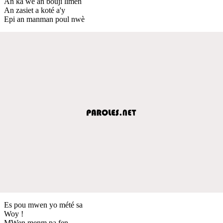
An ka wè an bouji limen
An zasiet a koté a'y
Epi an manman poul nwè
Es pou mwen yo mété sa
Woy !
MWen menm pa fen