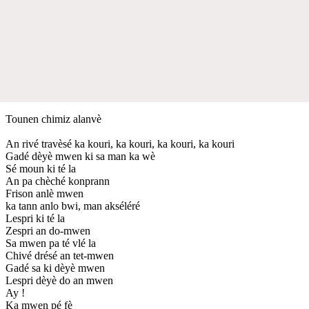
Tounen chimiz alanvè
An rivé travèsé ka kouri, ka kouri, ka kouri, ka kouri
Gadé dèyè mwen ki sa man ka wè
Sé moun ki té la
An pa chèché konprann
Frison anlè mwen
ka tann anlo bwi, man akséléré
Lespri ki té la
Zespri an do-mwen
Sa mwen pa té vlé la
Chivé drésé an tet-mwen
Gadé sa ki dèyè mwen
Lespri dèyè do an mwen
Ay !
Ka mwen pé fè