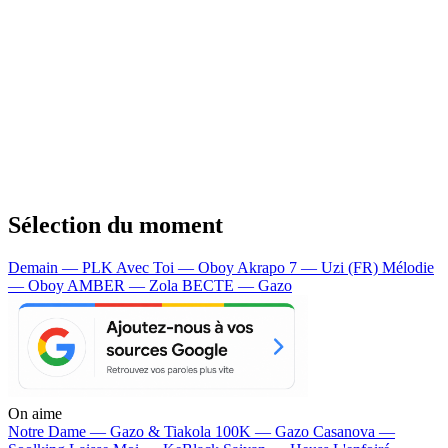
Sélection du moment
Demain — PLK
Avec Toi — Oboy
Akrapo 7 — Uzi (FR)
Mélodie
— Oboy
AMBER — Zola
BECTE — Gazo
On aime
Notre Dame —
Gazo & Tiakola
100K —
Gazo
Casanova —