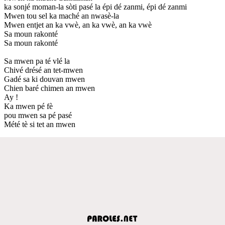
ka sonjé moman-la sòti pasé la épi dé zanmi, épi dé zanmi
Mwen tou sel ka maché an nwasè-la
Mwen entjet an ka vwè, an ka vwè, an ka vwè
Sa moun rakonté
Sa moun rakonté
Sa mwen pa té vlé la
Chivé drésé an tet-mwen
Gadé sa ki douvan mwen
Chien baré chimen an mwen
Ay !
Ka mwen pé fè
pou mwen sa pé pasé
Mété tè si tet an mwen