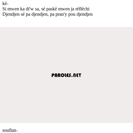
kè-
Si mwen ka di'w sa, sé paskè mwen ja réfléchi
Djendjen sé pa djendjen, pa pran'y pou djendjen
souflan-