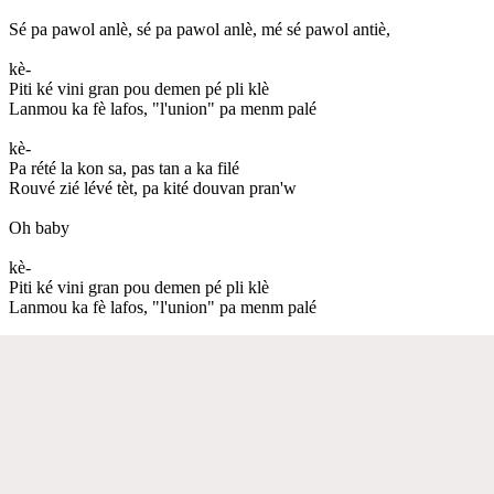
Sé pa pawol anlè, sé pa pawol anlè, mé sé pawol antiè,
kè-
Piti ké vini gran pou demen pé pli klè
Lanmou ka fè lafos, "l'union" pa menm palé
kè-
Pa rété la kon sa, pas tan a ka filé
Rouvé zié lévé tèt, pa kité douvan pran'w
Oh baby
kè-
Piti ké vini gran pou demen pé pli klè
Lanmou ka fè lafos, "l'union" pa menm palé