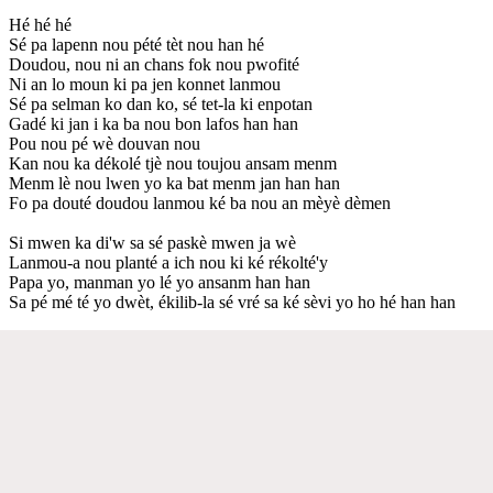
Hé hé hé
Sé pa lapenn nou pété tèt nou han hé
Doudou, nou ni an chans fok nou pwofité
Ni an lo moun ki pa jen konnet lanmou
Sé pa selman ko dan ko, sé tet-la ki enpotan
Gadé ki jan i ka ba nou bon lafos han han
Pou nou pé wè douvan nou
Kan nou ka dékolé tjè nou toujou ansam menm
Menm lè nou lwen yo ka bat menm jan han han
Fo pa douté doudou lanmou ké ba nou an mèyè dèmen
Si mwen ka di'w sa sé paskè mwen ja wè
Lanmou-a nou planté a ich nou ki ké rékolté'y
Papa yo, manman yo lé yo ansanm han han
Sa pé mé té yo dwèt, ékilib-la sé vré sa ké sèvi yo ho hé han han