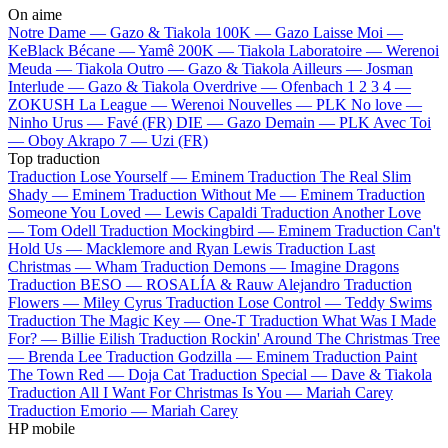
On aime
Notre Dame —
Gazo & Tiakola
100K —
Gazo
Laisse Moi —
KeBlack
Bécane —
Yamê
200K —
Tiakola
Laboratoire —
Werenoi
Meuda —
Tiakola
Outro —
Gazo & Tiakola
Ailleurs —
Josman
Interlude —
Gazo & Tiakola
Overdrive —
Ofenbach
1 2 3 4 —
ZOKUSH
La League —
Werenoi
Nouvelles —
PLK
No love —
Ninho
Urus —
Favé (FR)
DIE —
Gazo
Demain —
PLK
Avec Toi
—
Oboy
Akrapo 7 —
Uzi (FR)
Top traduction
Traduction Lose Yourself —
Eminem
Traduction The Real Slim
Shady —
Eminem
Traduction Without Me —
Eminem
Traduction
Someone You Loved —
Lewis Capaldi
Traduction Another Love
—
Tom Odell
Traduction Mockingbird —
Eminem
Traduction Can't
Hold Us —
Macklemore and Ryan Lewis
Traduction Last
Christmas —
Wham
Traduction Demons —
Imagine Dragons
Traduction BESO —
ROSALÍA & Rauw Alejandro
Traduction
Flowers —
Miley Cyrus
Traduction Lose Control —
Teddy Swims
Traduction The Magic Key —
One-T
Traduction What Was I Made
For? —
Billie Eilish
Traduction Rockin' Around The Christmas Tree
—
Brenda Lee
Traduction Godzilla —
Eminem
Traduction Paint
The Town Red —
Doja Cat
Traduction Special —
Dave & Tiakola
Traduction All I Want For Christmas Is You —
Mariah Carey
Traduction Emorio —
Mariah Carey
HP mobile