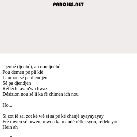
Tjenbé (tjenbé), an nou tjenbé
Pou dèmen pé pli klè
Lanmou sé pa djendjen
Sé pa djendjen
Réfléchi avan'w chwazi
Désizion nou sé li ka fè chimen ich nou
Ho...
Si zot fè sa, zot ké wè si sa pé ké chanjé ayayayayay
Frè mwen sé mwen, mwen ka mandé réfleksyon, réfleksyon
Hein ah