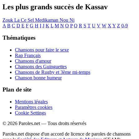
Les plus grands succès de Kassav
Zouk La Ce Sel Medikaman Nou Ni
A
B
C
D
E
F
G
H
I
J
K
L
M
N
O
P
Q
R
S
T
U
V
W
X
Y
Z
0-9
Thématiques
Chansons pour faire le sexe
Rap Français
Chansons d'amour
Chansons des Guinguettes
Chansons de Rugby et 3ème mi-temps
Chanson bonne humeur
Plan de site
Mentions légales
Paramètres cookies
Cookie Settings
© 2026 Paroles.net — Tous droits réservés
Paroles.net dispose d'un accord de licence de paroles de chansons