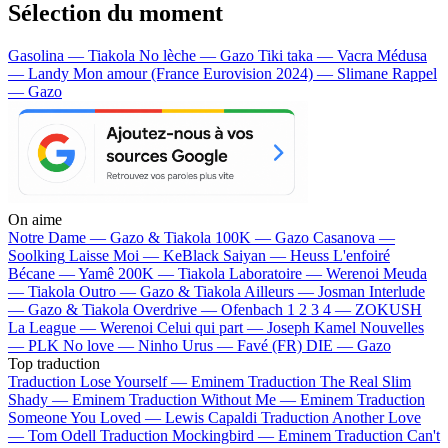
Sélection du moment
Gasolina — Tiakola
No lèche — Gazo
Tiki taka — Vacra
Médusa
— Landy
Mon amour (France Eurovision 2024) — Slimane
Rappel
— Gazo
On aime
Notre Dame —
Gazo & Tiakola
100K —
Gazo
Casanova —
Soolking
Laisse Moi —
KeBlack
Saiyan —
Heuss L'enfoiré
Bécane —
Yamê
200K —
Tiakola
Laboratoire —
Werenoi
Meuda
—
Tiakola
Outro —
Gazo & Tiakola
Ailleurs —
Josman
Interlude
—
Gazo & Tiakola
Overdrive —
Ofenbach
1 2 3 4 —
ZOKUSH
La League —
Werenoi
Celui qui part —
Joseph Kamel
Nouvelles
—
PLK
No love —
Ninho
Urus —
Favé (FR)
DIE —
Gazo
Top traduction
Traduction Lose Yourself —
Eminem
Traduction The Real Slim
Shady —
Eminem
Traduction Without Me —
Eminem
Traduction
Someone You Loved —
Lewis Capaldi
Traduction Another Love
—
Tom Odell
Traduction Mockingbird —
Eminem
Traduction Can't