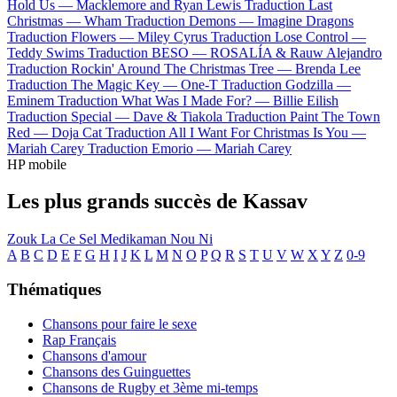
Hold Us —
Macklemore and Ryan Lewis
Traduction Last
Christmas —
Wham
Traduction Demons —
Imagine Dragons
Traduction Flowers —
Miley Cyrus
Traduction Lose Control —
Teddy Swims
Traduction BESO —
ROSALÍA & Rauw Alejandro
Traduction Rockin' Around The Christmas Tree —
Brenda Lee
Traduction The Magic Key —
One-T
Traduction Godzilla —
Eminem
Traduction What Was I Made For? —
Billie Eilish
Traduction Special —
Dave & Tiakola
Traduction Paint The Town
Red —
Doja Cat
Traduction All I Want For Christmas Is You —
Mariah Carey
Traduction Emorio —
Mariah Carey
HP mobile
Les plus grands succès de Kassav
Zouk La Ce Sel Medikaman Nou Ni
A
B
C
D
E
F
G
H
I
J
K
L
M
N
O
P
Q
R
S
T
U
V
W
X
Y
Z
0-9
Thématiques
Chansons pour faire le sexe
Rap Français
Chansons d'amour
Chansons des Guinguettes
Chansons de Rugby et 3ème mi-temps