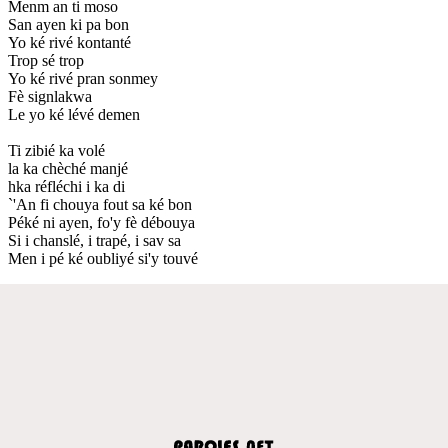
Menm an ti moso
San ayen ki pa bon
Yo ké rivé kontanté
Trop sé trop
Yo ké rivé pran sonmey
Fè signlakwa
Le yo ké lévé demen
Ti zibié ka volé
la ka chèché manjé
hka réfléchi i ka di
`'An fi chouya fout sa ké bon
Péké ni ayen, fo'y fè débouya
Si i chanslé, i trapé, i sav sa
Men i pé ké oubliyé si'y touvé