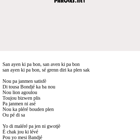
San ayen ki pa bon, san aven ki pa bon
san ayen ki pa bon, sé grenn diri ka plen sak
Nou pa janmen satisfè
Di tousa Bondjé ka ba nou
Nou lion agoulou
Toujou bizwen plis
Pa janmen ni asé
Nou ka pléré bouden plen
Ou pé di sa
Yo di maléré pa jen ni gwotjè
É chak jou ki lévé
Pou yo mesi Bandjé