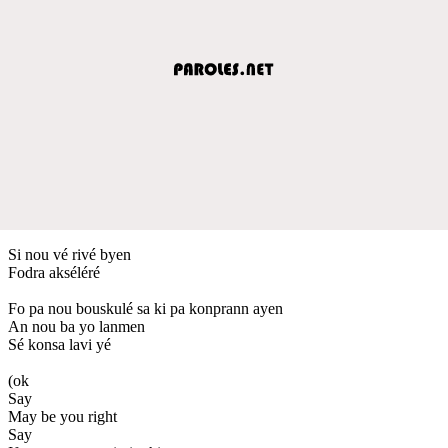
Si nou vé rivé byen
Fodra akséléré
Fo pa nou bouskulé sa ki pa konprann ayen
An nou ba yo lanmen
Sé konsa lavi yé
(ok
Say
May be you right
Say