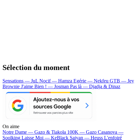
Sélection du moment
Sensations — JuL
Nocif — Hamza
Egérie — Nekfeu
GTB — Jey
Brownie
J'aime Bien ! — Josman
Pas là — Djadja & Dinaz
On aime
Notre Dame —
Gazo & Tiakola
100K —
Gazo
Casanova —
Soolking
Laisse Moi —
KeBlack
Saiyan —
Heuss L'enfoiré