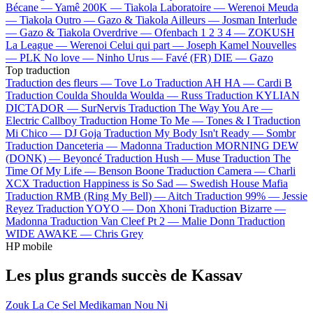
Bécane —
Yamê
200K —
Tiakola
Laboratoire —
Werenoi
Meuda
—
Tiakola
Outro —
Gazo & Tiakola
Ailleurs —
Josman
Interlude
—
Gazo & Tiakola
Overdrive —
Ofenbach
1 2 3 4 —
ZOKUSH
La League —
Werenoi
Celui qui part —
Joseph Kamel
Nouvelles
—
PLK
No love —
Ninho
Urus —
Favé (FR)
DIE —
Gazo
Top traduction
Traduction des fleurs —
Tove Lo
Traduction AH HA —
Cardi B
Traduction Coulda Shoulda Woulda —
Russ
Traduction KYLIAN
DICTADOR —
SurNervis
Traduction The Way You Are —
Electric Callboy
Traduction Home To Me —
Tones & I
Traduction
Mi Chico —
DJ Goja
Traduction My Body Isn't Ready —
Sombr
Traduction Danceteria —
Madonna
Traduction MORNING DEW
(DONK) —
Beyoncé
Traduction Hush —
Muse
Traduction The
Time Of My Life —
Benson Boone
Traduction Camera —
Charli
XCX
Traduction Happiness is So Sad —
Swedish House Mafia
Traduction RMB (Ring My Bell) —
Aitch
Traduction 99% —
Jessie
Reyez
Traduction YOYO —
Don Xhoni
Traduction Bizarre —
Madonna
Traduction Van Cleef Pt 2 —
Malie Donn
Traduction
WIDE AWAKE —
Chris Grey
HP mobile
Les plus grands succès de Kassav
Zouk La Ce Sel Medikaman Nou Ni