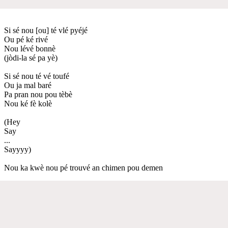
Si sé nou [ou] té vlé pyéjé
Ou pé ké rivé
Nou lévé bonnè
(jòdi-la sé pa yè)
Si sé nou té vé toufé
Ou ja mal baré
Pa pran nou pou tèbè
Nou ké fè kolè
(Hey
Say
...
Sayyyy)
Nou ka kwè nou pé trouvé an chimen pou demen