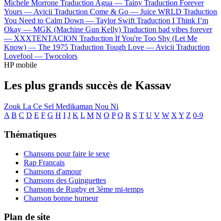
Michele Morrone
Traduction Agua —
Tainy
Traduction Forever
Yours —
Avicii
Traduction Come & Go —
Juice WRLD
Traduction
You Need to Calm Down —
Taylor Swift
Traduction I Think I’m
Okay —
MGK (Machine Gun Kelly)
Traduction bad vibes forever
—
XXXTENTACION
Traduction If You're Too Shy (Let Me
Know) —
The 1975
Traduction Tough Love —
Avicii
Traduction
Lovefool —
Twocolors
HP mobile
Les plus grands succès de Kassav
Zouk La Ce Sel Medikaman Nou Ni
A
B
C
D
E
F
G
H
I
J
K
L
M
N
O
P
Q
R
S
T
U
V
W
X
Y
Z
0-9
Thématiques
Chansons pour faire le sexe
Rap Français
Chansons d'amour
Chansons des Guinguettes
Chansons de Rugby et 3ème mi-temps
Chanson bonne humeur
Plan de site