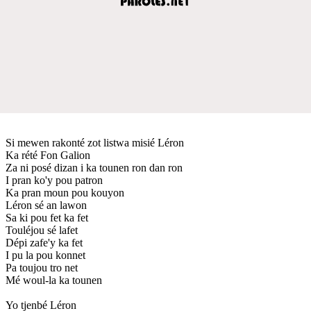
Si mewen rakonté zot listwa misié Léron
Ka rété Fon Galion
Za ni posé dizan i ka tounen ron dan ron
I pran ko'y pou patron
Ka pran moun pou kouyon
Léron sé an lawon
Sa ki pou fet ka fet
Touléjou sé lafet
Dépi zafe'y ka fet
I pu la pou konnet
Pa toujou tro net
Mé woul-la ka tounen
Yo tjenbé Léron