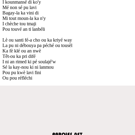
I kounmansé di ko'y
Mé non sé pu lavi
Bagay-la ka vini di
Mi tout moun-la ka n'y
I chèche tou tmaji
Pou touvé an ti lanbéli
Lè ou santi fé-a cho ou ka kriyé way
La pu ni débouya pa péché ou tousèl
Ka fè klé ou an nwè
Têt-ou ka pri difé
I ni an rimed ki pé soulajé'w
Sé la kay-nou ki ni lanmou
Pou pu kwè lavi fini
Ou pou réfléchi