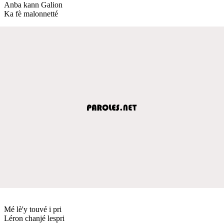
Anba kann Galion
Ka fè malonnetté
Mé lè'y touvé i pri
Léron chanjé lespri