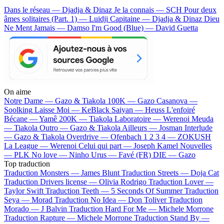
Dans le réseau — Djadja & Dinaz
Je la connais — SCH
Pour deux
âmes solitaires (Part. 1) — Luidji
Capitaine — Djadja & Dinaz
Dieu
Ne Ment Jamais — Damso
I'm Good (Blue) — David Guetta
On aime
Notre Dame —
Gazo & Tiakola
100K —
Gazo
Casanova —
Soolking
Laisse Moi —
KeBlack
Saiyan —
Heuss L'enfoiré
Bécane —
Yamê
200K —
Tiakola
Laboratoire —
Werenoi
Meuda
—
Tiakola
Outro —
Gazo & Tiakola
Ailleurs —
Josman
Interlude
—
Gazo & Tiakola
Overdrive —
Ofenbach
1 2 3 4 —
ZOKUSH
La League —
Werenoi
Celui qui part —
Joseph Kamel
Nouvelles
—
PLK
No love —
Ninho
Urus —
Favé (FR)
DIE —
Gazo
Top traduction
Traduction Monsters —
James Blunt
Traduction Streets —
Doja Cat
Traduction Drivers license —
Olivia Rodrigo
Traduction Lover —
Taylor Swift
Traduction Teeth —
5 Seconds Of Summer
Traduction
Seya —
Morad
Traduction No Idea —
Don Toliver
Traduction
Morado —
J Balvin
Traduction Hard For Me —
Michele Morrone
Traduction Rapture —
Michele Morrone
Traduction Stand By —