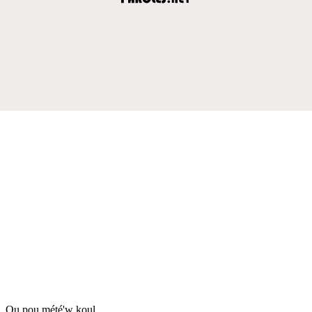
Ou pou mété'w koul