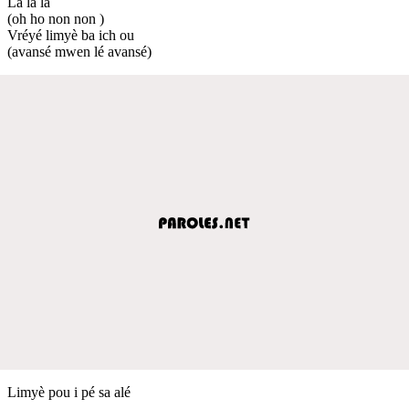
La la la
(oh ho non non )
Vréyé limyè ba ich ou
(avansé mwen lé avansé)
Limyè pou i pé sa alé