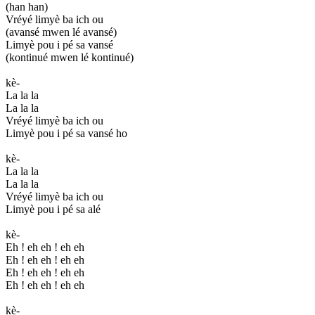
(han han)
Vréyé limyè ba ich ou
(avansé mwen lé avansé)
Limyè pou i pé sa vansé
(kontinué mwen lé kontinué)
kè-
La la la
La la la
Vréyé limyè ba ich ou
Limyè pou i pé sa vansé ho
kè-
La la la
La la la
Vréyé limyè ba ich ou
Limyè pou i pé sa alé
kè-
Eh ! eh eh ! eh eh
Eh ! eh eh ! eh eh
Eh ! eh eh ! eh eh
Eh ! eh eh ! eh eh
kè-