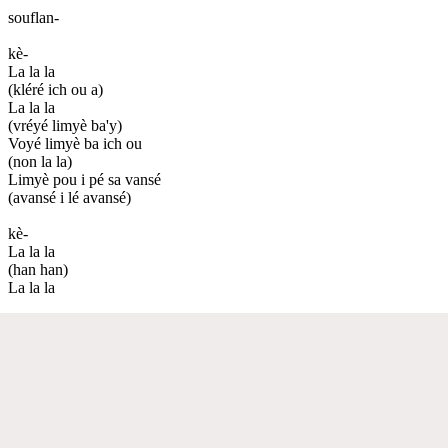
souflan-
kè-
La la la
(kléré ich ou a)
La la la
(vréyé limyè ba'y)
Voyé limyè ba ich ou
(non la la)
Limyè pou i pé sa vansé
(avansé i lé avansé)
kè-
La la la
(han han)
La la la