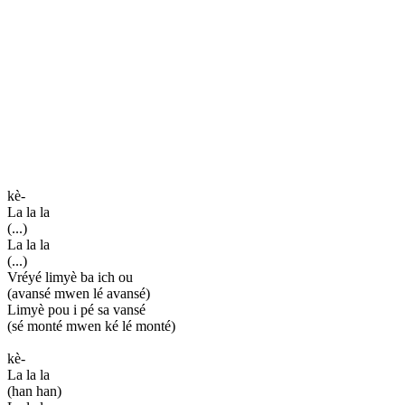
kè-
La la la
(...)
La la la
(...)
Vréyé limyè ba ich ou
(avansé mwen lé avansé)
Limyè pou i pé sa vansé
(sé monté mwen ké lé monté)
kè-
La la la
(han han)