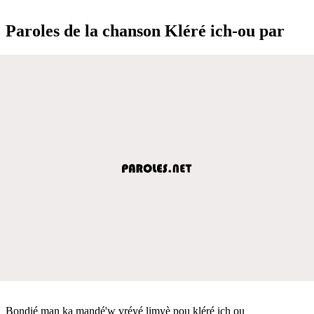
Paroles de la chanson Kléré ich-ou par
Bondié man ka mandé'w vréyé limyè pou kléré ich ou