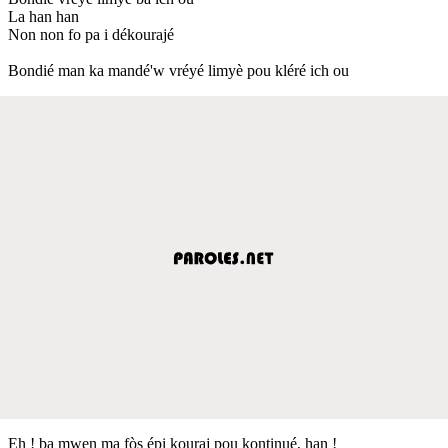
La han han
Non non fo pa i dékourajé
Bondié man ka mandé'w vréyé limyè pou kléré ich ou
Eh ! ba mwen ma fòs épi kouraj pou kontinué, han !