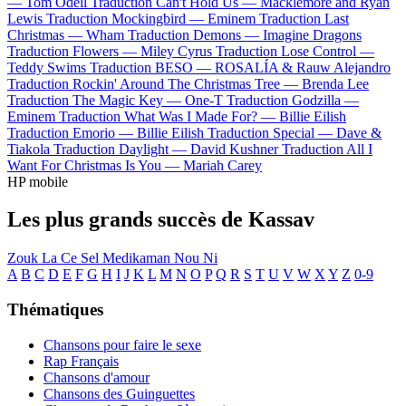
—
Tom Odell
Traduction Can't Hold Us —
Macklemore and Ryan
Lewis
Traduction Mockingbird —
Eminem
Traduction Last
Christmas —
Wham
Traduction Demons —
Imagine Dragons
Traduction Flowers —
Miley Cyrus
Traduction Lose Control —
Teddy Swims
Traduction BESO —
ROSALÍA & Rauw Alejandro
Traduction Rockin' Around The Christmas Tree —
Brenda Lee
Traduction The Magic Key —
One-T
Traduction Godzilla —
Eminem
Traduction What Was I Made For? —
Billie Eilish
Traduction Emorio —
Billie Eilish
Traduction Special —
Dave &
Tiakola
Traduction Daylight —
David Kushner
Traduction All I
Want For Christmas Is You —
Mariah Carey
HP mobile
Les plus grands succès de Kassav
Zouk La Ce Sel Medikaman Nou Ni
A
B
C
D
E
F
G
H
I
J
K
L
M
N
O
P
Q
R
S
T
U
V
W
X
Y
Z
0-9
Thématiques
Chansons pour faire le sexe
Rap Français
Chansons d'amour
Chansons des Guinguettes