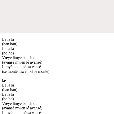
La la la
(han han)
La la la
(ho ho)
Vréyé limyè ba ich ou
(avansé mwen lé avansé)
Limyè pou i pé sa vansé
(sé monté mwen ké lé monté)
kè-
La la la
(han han)
La la la
(ho ho)
Vréyé limyè ba ich ou
(avansé mwen lé avansé)
Limyè pou i pé sa vansé