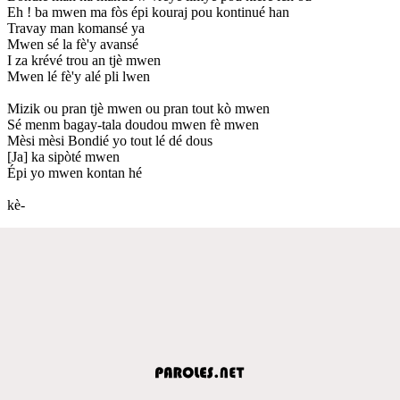
Eh ! ba mwen ma fòs épi kouraj pou kontinué han
Travay man komansé ya
Mwen sé la fè'y avansé
I za krévé trou an tjè mwen
Mwen lé fè'y alé pli lwen
Mizik ou pran tjè mwen ou pran tout kò mwen
Sé menm bagay-tala doudou mwen fè mwen
Mèsi mèsi Bondié yo tout lé dé dous
[Ja] ka sipòté mwen
Épi yo mwen kontan hé
kè-