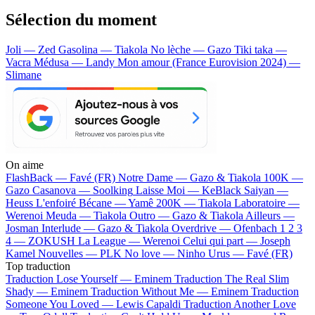
Sélection du moment
Joli — Zed
Gasolina — Tiakola
No lèche — Gazo
Tiki taka —
Vacra
Médusa — Landy
Mon amour (France Eurovision 2024) —
Slimane
On aime
FlashBack —
Favé (FR)
Notre Dame —
Gazo & Tiakola
100K —
Gazo
Casanova —
Soolking
Laisse Moi —
KeBlack
Saiyan —
Heuss L'enfoiré
Bécane —
Yamê
200K —
Tiakola
Laboratoire —
Werenoi
Meuda —
Tiakola
Outro —
Gazo & Tiakola
Ailleurs —
Josman
Interlude —
Gazo & Tiakola
Overdrive —
Ofenbach
1 2 3
4 —
ZOKUSH
La League —
Werenoi
Celui qui part —
Joseph
Kamel
Nouvelles —
PLK
No love —
Ninho
Urus —
Favé (FR)
Top traduction
Traduction Lose Yourself —
Eminem
Traduction The Real Slim
Shady —
Eminem
Traduction Without Me —
Eminem
Traduction
Someone You Loved —
Lewis Capaldi
Traduction Another Love