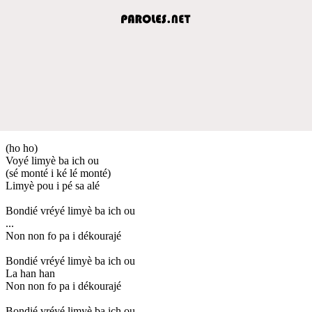
(ho ho)
Voyé limyè ba ich ou
(sé monté i ké lé monté)
Limyè pou i pé sa alé
Bondié vréyé limyè ba ich ou
...
Non non fo pa i dékourajé
Bondié vréyé limyè ba ich ou
La han han
Non non fo pa i dékourajé
Bondié vréyé limyè ba ich ou