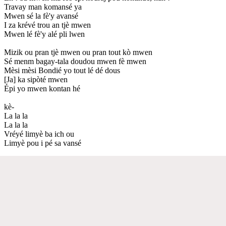
Travay man komansé ya
Mwen sé la fè'y avansé
I za krévé trou an tjè mwen
Mwen lé fè'y alé pli lwen
Mizik ou pran tjè mwen ou pran tout kò mwen
Sé menm bagay-tala doudou mwen fè mwen
Mèsi mèsi Bondié yo tout lé dé dous
[Ja] ka sipòté mwen
Épi yo mwen kontan hé
kè-
La la la
La la la
Vréyé limyè ba ich ou
Limyè pou i pé sa vansé