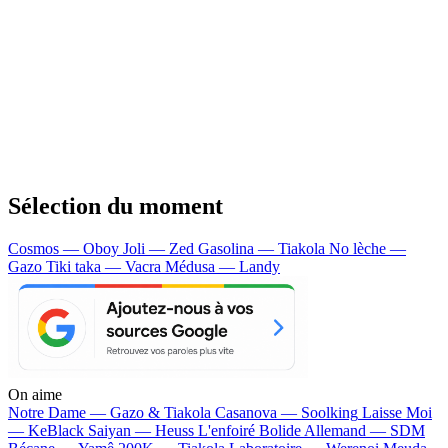
Sélection du moment
Cosmos — Oboy
Joli — Zed
Gasolina — Tiakola
No lèche —
Gazo
Tiki taka — Vacra
Médusa — Landy
On aime
Notre Dame —
Gazo & Tiakola
Casanova —
Soolking
Laisse Moi
—
KeBlack
Saiyan —
Heuss L'enfoiré
Bolide Allemand —
SDM