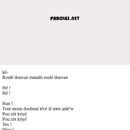
kè-
Roulé douvan matadò roulé douvan
Hé !
Hé !
Han !
Tout moun doubout lévé lé men anlè'w
Pou zòt kriyé
Pou zòt kriyé
Yes !
Wou !