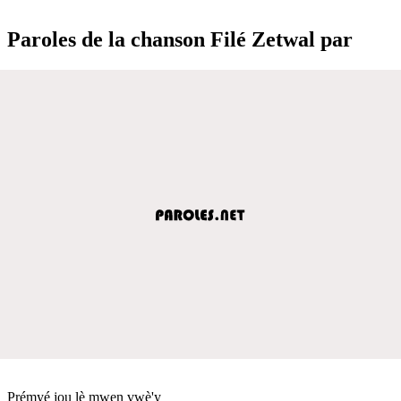
Paroles de la chanson Filé Zetwal par
Prémyé jou lè mwen vwè'y