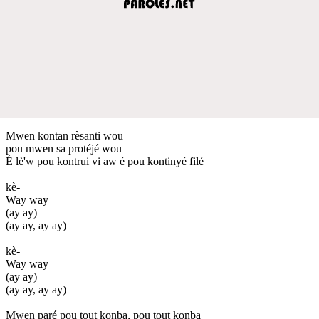
Mwen kontan rèsanti wou
pou mwen sa protéjé wou
É lè'w pou kontrui vi aw é pou kontinyé filé
kè-
Way way
(ay ay)
(ay ay, ay ay)
kè-
Way way
(ay ay)
(ay ay, ay ay)
Mwen paré pou tout konba, pou tout konba