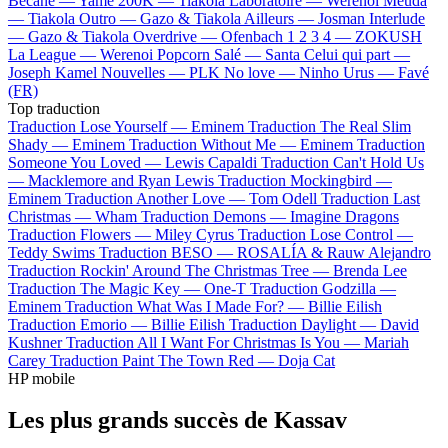
Bécane —
Yamê
200K —
Tiakola
Laboratoire —
Werenoi
Meuda
—
Tiakola
Outro —
Gazo & Tiakola
Ailleurs —
Josman
Interlude
—
Gazo & Tiakola
Overdrive —
Ofenbach
1 2 3 4 —
ZOKUSH
La League —
Werenoi
Popcorn Salé —
Santa
Celui qui part —
Joseph Kamel
Nouvelles —
PLK
No love —
Ninho
Urus —
Favé
(FR)
Top traduction
Traduction Lose Yourself —
Eminem
Traduction The Real Slim
Shady —
Eminem
Traduction Without Me —
Eminem
Traduction
Someone You Loved —
Lewis Capaldi
Traduction Can't Hold Us
—
Macklemore and Ryan Lewis
Traduction Mockingbird —
Eminem
Traduction Another Love —
Tom Odell
Traduction Last
Christmas —
Wham
Traduction Demons —
Imagine Dragons
Traduction Flowers —
Miley Cyrus
Traduction Lose Control —
Teddy Swims
Traduction BESO —
ROSALÍA & Rauw Alejandro
Traduction Rockin' Around The Christmas Tree —
Brenda Lee
Traduction The Magic Key —
One-T
Traduction Godzilla —
Eminem
Traduction What Was I Made For? —
Billie Eilish
Traduction Emorio —
Billie Eilish
Traduction Daylight —
David
Kushner
Traduction All I Want For Christmas Is You —
Mariah
Carey
Traduction Paint The Town Red —
Doja Cat
HP mobile
Les plus grands succès de Kassav