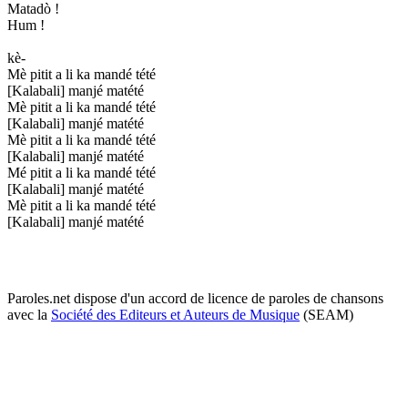
Matadò !
Hum !
kè-
Mè pitit a li ka mandé tété
[Kalabali] manjé matété
Mè pitit a li ka mandé tété
[Kalabali] manjé matété
Mè pitit a li ka mandé tété
[Kalabali] manjé matété
Mé pitit a li ka mandé tété
[Kalabali] manjé matété
Mè pitit a li ka mandé tété
[Kalabali] manjé matété
Paroles.net dispose d'un accord de licence de paroles de chansons
avec la
Société des Editeurs et Auteurs de Musique
(SEAM)