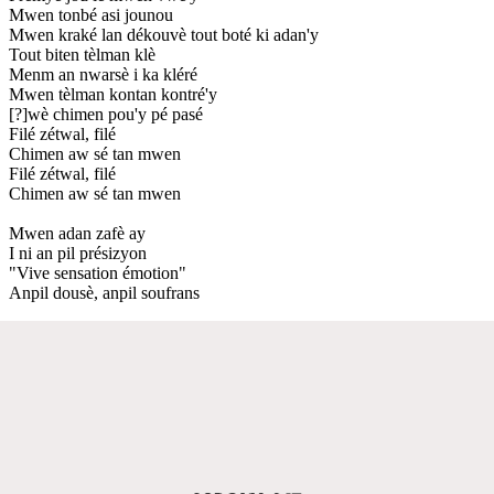
Mwen tonbé asi jounou
Mwen kraké lan dékouvè tout boté ki adan'y
Tout biten tèlman klè
Menm an nwarsè i ka kléré
Mwen tèlman kontan kontré'y
[?]wè chimen pou'y pé pasé
Filé zétwal, filé
Chimen aw sé tan mwen
Filé zétwal, filé
Chimen aw sé tan mwen
Mwen adan zafè ay
I ni an pil présizyon
"Vive sensation émotion"
Anpil dousè, anpil soufrans