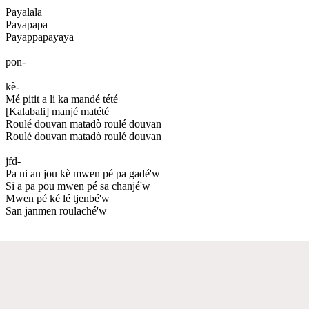
Payalala
Payapapa
Payappapayaya
pon-
kè-
Mé pitit a li ka mandé tété
[Kalabali] manjé matété
Roulé douvan matadò roulé douvan
Roulé douvan matadò roulé douvan
jfd-
Pa ni an jou kè mwen pé pa gadé'w
Si a pa pou mwen pé sa chanjé'w
Mwen pé ké lé tjenbé'w
San janmen roulaché'w