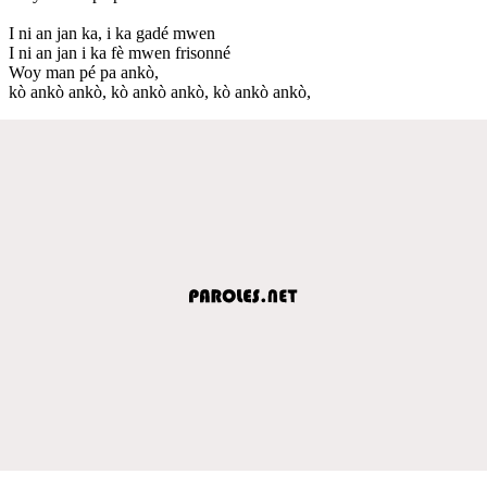
I ni an jan ka, i ka gadé mwen
I ni an jan i ka fè mwen frisonné
Woy man pé pa ankò,
kò ankò ankò, kò ankò ankò, kò ankò ankò,