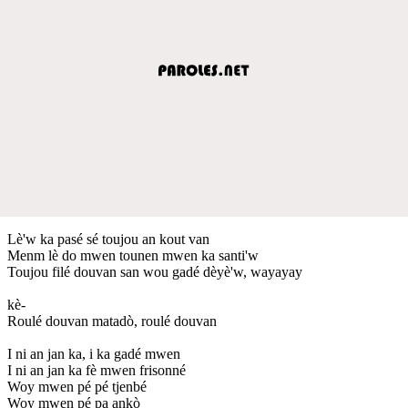
Lè'w ka pasé sé toujou an kout van
Menm lè do mwen tounen mwen ka santi'w
Toujou filé douvan san wou gadé dèyè'w, wayayay
kè-
Roulé douvan matadò, roulé douvan
I ni an jan ka, i ka gadé mwen
I ni an jan ka fè mwen frisonné
Woy mwen pé pé tjenbé
Woy mwen pé pa ankò