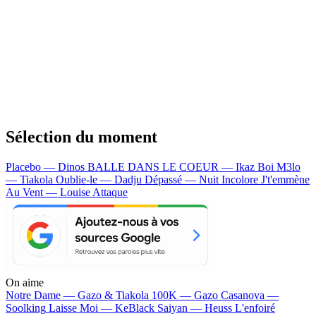
Sélection du moment
Placebo — Dinos
BALLE DANS LE COEUR — Ikaz Boi
M3lo
— Tiakola
Oublie-le — Dadju
Dépassé — Nuit Incolore
J't'emmène
Au Vent — Louise Attaque
On aime
Notre Dame —
Gazo & Tiakola
100K —
Gazo
Casanova —
Soolking
Laisse Moi —
KeBlack
Saiyan —
Heuss L'enfoiré