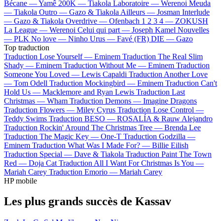
Bécane —
Yamê
200K —
Tiakola
Laboratoire —
Werenoi
Meuda
—
Tiakola
Outro —
Gazo & Tiakola
Ailleurs —
Josman
Interlude
—
Gazo & Tiakola
Overdrive —
Ofenbach
1 2 3 4 —
ZOKUSH
La League —
Werenoi
Celui qui part —
Joseph Kamel
Nouvelles
—
PLK
No love —
Ninho
Urus —
Favé (FR)
DIE —
Gazo
Top traduction
Traduction Lose Yourself —
Eminem
Traduction The Real Slim
Shady —
Eminem
Traduction Without Me —
Eminem
Traduction
Someone You Loved —
Lewis Capaldi
Traduction Another Love
—
Tom Odell
Traduction Mockingbird —
Eminem
Traduction Can't
Hold Us —
Macklemore and Ryan Lewis
Traduction Last
Christmas —
Wham
Traduction Demons —
Imagine Dragons
Traduction Flowers —
Miley Cyrus
Traduction Lose Control —
Teddy Swims
Traduction BESO —
ROSALÍA & Rauw Alejandro
Traduction Rockin' Around The Christmas Tree —
Brenda Lee
Traduction The Magic Key —
One-T
Traduction Godzilla —
Eminem
Traduction What Was I Made For? —
Billie Eilish
Traduction Special —
Dave & Tiakola
Traduction Paint The Town
Red —
Doja Cat
Traduction All I Want For Christmas Is You —
Mariah Carey
Traduction Emorio —
Mariah Carey
HP mobile
Les plus grands succès de Kassav