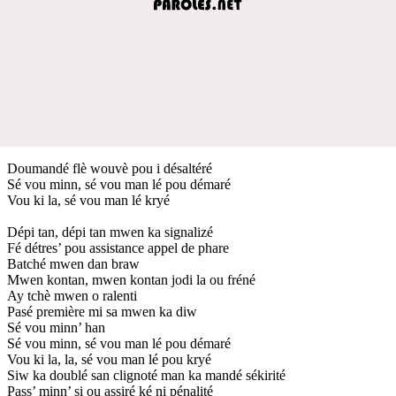
Doumandé flè wouvè pou i désaltéré
Sé vou minn, sé vou man lé pou démaré
Vou ki la, sé vou man lé kryé
Dépi tan, dépi tan mwen ka signalizé
Fé détres’ pou assistance appel de phare
Batché mwen dan braw
Mwen kontan, mwen kontan jodi la ou fréné
Ay tchè mwen o ralenti
Pasé première mi sa mwen ka diw
Sé vou minn’ han
Sé vou minn, sé vou man lé pou démaré
Vou ki la, la, sé vou man lé pou kryé
Siw ka doublé san clignoté man ka mandé sékirité
Pass’ minn’ si ou assiré ké ni pénalité