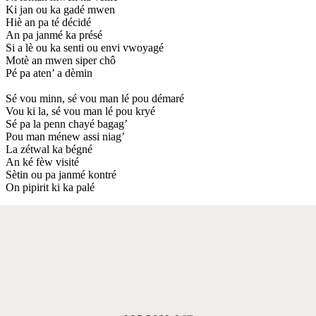
Ki jan ou ka gadé mwen
Hiè an pa té décidé
An pa janmé ka présé
Si a lè ou ka senti ou envi vwoyagé
Motè an mwen siper chô
Pé pa aten’ a dèmin
Sé vou minn, sé vou man lé pou démaré
Vou ki la, sé vou man lé pou kryé
Sé pa la penn chayé bagag’
Pou man ménew assi niag’
La zétwal ka bégné
An ké fèw visité
Sètin ou pa janmé kontré
On pipirit ki ka palé