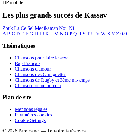
HP mobile
Les plus grands succès de Kassav
Zouk La Ce Sel Medikaman Nou Ni
A
B
C
D
E
F
G
H
I
J
K
L
M
N
O
P
Q
R
S
T
U
V
W
X
Y
Z
0-9
Thématiques
Chansons pour faire le sexe
Rap Français
Chansons d'amour
Chansons des Guinguettes
Chansons de Rugby et 3ème mi-temps
Chanson bonne humeur
Plan de site
Mentions légales
Paramètres cookies
Cookie Settings
© 2026 Paroles.net — Tous droits réservés