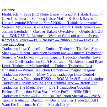
On aime
FlashBack —
Favé (FR)
Notre Dame —
Gazo & Tiakola
100K —
Gazo
Casanova —
Soolking
Laisse Moi —
KeBlack
Saiyan —
Heuss L'enfoiré
Bécane —
Yamê
200K —
Tiakola
Laboratoire —
Werenoi
Meuda —
Tiakola
Outro —
Gazo & Tiakola
Ailleurs —
Josman
Interlude —
Gazo & Tiakola
Overdrive —
Ofenbach
1 2 3
4 —
ZOKUSH
La League —
Werenoi
Celui qui part —
Joseph
Kamel
Nouvelles —
PLK
No love —
Ninho
Urus —
Favé (FR)
Top traduction
Traduction Lose Yourself —
Eminem
Traduction The Real Slim
Shady —
Eminem
Traduction Without Me —
Eminem
Traduction
Someone You Loved —
Lewis Capaldi
Traduction Another Love
—
Tom Odell
Traduction Can't Hold Us —
Macklemore and Ryan
Lewis
Traduction Mockingbird —
Eminem
Traduction Last
Christmas —
Wham
Traduction Demons —
Imagine Dragons
Traduction Flowers —
Miley Cyrus
Traduction Lose Control —
Teddy Swims
Traduction BESO —
ROSALÍA & Rauw Alejandro
Traduction Rockin' Around The Christmas Tree —
Brenda Lee
Traduction The Magic Key —
One-T
Traduction Godzilla —
Eminem
Traduction What Was I Made For? —
Billie Eilish
Traduction Emorio —
Billie Eilish
Traduction Special —
Dave &
Tiakola
Traduction Daylight —
David Kushner
Traduction All I
Want For Christmas Is You —
Mariah Carey