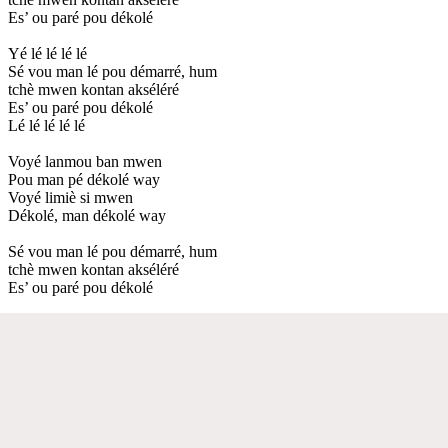
Es’ ou paré pou dékolé
Yé lé lé lé lé
Sé vou man lé pou démarré, hum
tchè mwen kontan akséléré
Es’ ou paré pou dékolé
Lé lé lé lé lé
Voyé lanmou ban mwen
Pou man pé dékolé way
Voyé limiè si mwen
Dékolé, man dékolé way
Sé vou man lé pou démarré, hum
tchè mwen kontan akséléré
Es’ ou paré pou dékolé