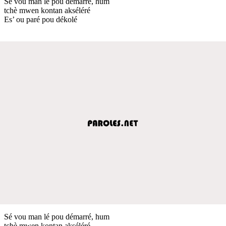
Sé vou man lé pou démarré, hum
tchè mwen kontan akséléré
Es’ ou paré pou dékolé
Sé vou man lé pou démarré, hum
tchè mwen kontan akséléré